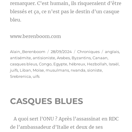
remarquer. C’est humain, ils risqueraient d’être
blessés et ça, ce n’est pas le destin d’un casque
bleu.
www.berenboom.com
Auteur
Publié
Catégories
Étiquettes
Alain_Berenboom
28/09/2024
Chroniques
anglais
,
le
antisémite
,
antisioniste
,
Arabes
,
Byzantins
,
Canaan
,
casques bleus
,
Congo
,
Egypte
,
hébreux
,
Hezbollah
,
Israël
,
juifs
,
Liban
,
Moïse
,
musulmans
,
rwanda
,
sioniste
,
Srebrenica
,
uifs
CASQUES BLUES
A quoi sert l’ONU ? Après l’assassinat en RDC
de l’ambassadeur d’Italie et deux de ses