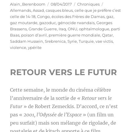
Auteur
Publié
Catégories
Étiquettes
Alain_Berenboom
08/04/2017
Chroniques
le
Allemands
,
Assad
,
casques bleus
,
celle que je préfère c’est
celle de 14-18
,
Congo
,
écoles des Frères de Damas
,
gaz
,
gaz moutarde
,
gazoduc
,
génocide rwandais
,
Georges
Brassens
,
Grande Guerre
,
Iraq
,
ONU
,
ophtalmologue
,
parti
Baas
,
poison d’avril
,
première guerre mondiale
,
Qatar
,
Saddam Hussein
,
Srebrenica
,
Syrie
,
Turquie
,
vae victis
,
violence
,
ypérite
RETOUR VERS LE FUTUR
Cette semaine, le monde du cinéma célèbre
l’anniversaire de la sortie de
« Retour vers le
Futur
» de Robert Zemeckis. D’accord, ce n’est
pas «
2001, l’Odyssée de l’Espace
» (un film un
peu surfait) mais son mélange de rigolade, de
nostalgie et de kitsch apporte à ce film,