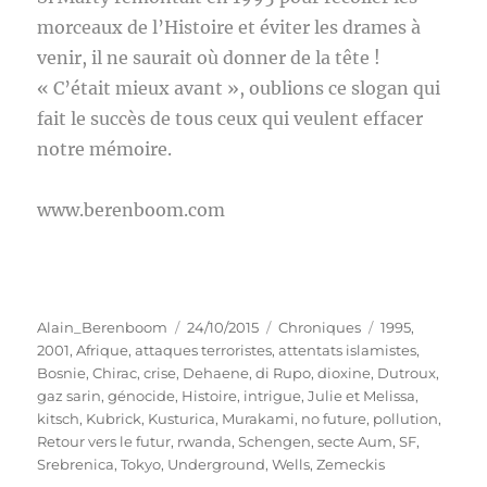
morceaux de l’Histoire et éviter les drames à
venir, il ne saurait où donner de la tête !
« C’était mieux avant », oublions ce slogan qui
fait le succès de tous ceux qui veulent effacer
notre mémoire.
www.berenboom.com
Auteur
Publié
Catégories
Étiquettes
Alain_Berenboom
24/10/2015
Chroniques
1995
,
le
2001
,
Afrique
,
attaques terroristes
,
attentats islamistes
,
Bosnie
,
Chirac
,
crise
,
Dehaene
,
di Rupo
,
dioxine
,
Dutroux
,
gaz sarin
,
génocide
,
Histoire
,
intrigue
,
Julie et Melissa
,
kitsch
,
Kubrick
,
Kusturica
,
Murakami
,
no future
,
pollution
,
Retour vers le futur
,
rwanda
,
Schengen
,
secte Aum
,
SF
,
Srebrenica
,
Tokyo
,
Underground
,
Wells
,
Zemeckis