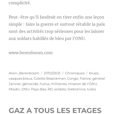
complicité.
Peut-être qu’il faudrait en tirer enfin une leçon
simple : faire la guerre et surtout rétablir la paix
sont des activités trop sérieuses pour les laisser
aux soldats habillés de bleu par l’ONU.
www.berenboom.com
Auteur
Publié
Catégories
Étiquettes
Alain_Berenboom
27/02/2021
Chroniques
blues
,
le
casques bleus
,
Colette Braeckman
,
Congo
,
France
,
général
Janvier
,
génocide
,
hutus
,
militaires
,
mission de l’ONU
,
Mladic
,
ONU
,
Pays-Bas
,
RD
,
soldats
,
Srebrenica
,
tutsis
GAZ A TOUS LES ETAGES