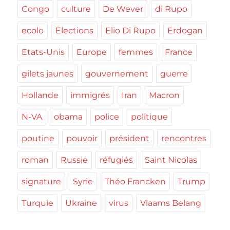
Congo
culture
De Wever
di Rupo
ecolo
Elections
Elio Di Rupo
Erdogan
Etats-Unis
Europe
femmes
France
gilets jaunes
gouvernement
guerre
Hollande
immigrés
Iran
Macron
N-VA
obama
police
politique
poutine
pouvoir
président
rencontres
roman
Russie
réfugiés
Saint Nicolas
signature
Syrie
Théo Francken
Trump
Turquie
Ukraine
virus
Vlaams Belang