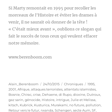
Si Marty remontait en 1995 pour recoller les
morceaux de l’Histoire et éviter les drames à
venir, il ne saurait où donner de la tête !
« C’était mieux avant », oublions ce slogan qui
fait le succès de tous ceux qui veulent effacer
notre mémoire.
www.berenboom.com
Auteur
Publié
Catégories
Étiquettes
Alain_Berenboom
24/10/2015
Chroniques
1995
,
le
2001
,
Afrique
,
attaques terroristes
,
attentats islamistes
,
Bosnie
,
Chirac
,
crise
,
Dehaene
,
di Rupo
,
dioxine
,
Dutroux
,
gaz sarin
,
génocide
,
Histoire
,
intrigue
,
Julie et Melissa
,
kitsch
,
Kubrick
,
Kusturica
,
Murakami
,
no future
,
pollution
,
Retour vers le futur
,
rwanda
,
Schengen
,
secte Aum
,
SF
,