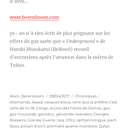
d’avril…
www.berenboom.com
ps : on n’a rien écrit de plus poignant sur les
effets du gaz sarin que «
Underground
» de
Haruki Murakami (Belfond) recueil
d’entretiens après l’attentat dans le métro de
Tokyo.
Auteur
Publié
Catégories
Étiquettes
Alain_Berenboom
08/04/2017
Chroniques
le
Allemands
,
Assad
,
casques bleus
,
celle que je préfère c’est
celle de 14-18
,
Congo
,
écoles des Frères de Damas
,
gaz
,
gaz moutarde
,
gazoduc
,
génocide rwandais
,
Georges
Brassens
,
Grande Guerre
,
Iraq
,
ONU
,
ophtalmologue
,
parti
Baas
,
poison d’avril
,
première guerre mondiale
,
Qatar
,