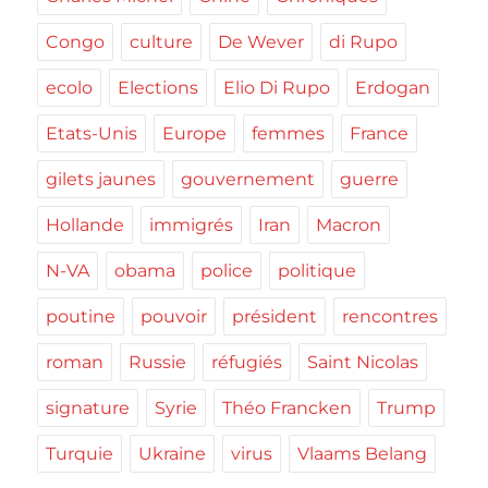
Congo
culture
De Wever
di Rupo
ecolo
Elections
Elio Di Rupo
Erdogan
Etats-Unis
Europe
femmes
France
gilets jaunes
gouvernement
guerre
Hollande
immigrés
Iran
Macron
N-VA
obama
police
politique
poutine
pouvoir
président
rencontres
roman
Russie
réfugiés
Saint Nicolas
signature
Syrie
Théo Francken
Trump
Turquie
Ukraine
virus
Vlaams Belang