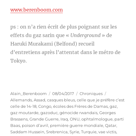
www.berenboom.com
ps : on n’a rien écrit de plus poignant sur les
effets du gaz sarin que «
Underground
» de
Haruki Murakami (Belfond) recueil
d’entretiens après l’attentat dans le métro de
Tokyo.
Auteur
Publié
Catégories
Étiquettes
Alain_Berenboom
08/04/2017
Chroniques
le
Allemands
,
Assad
,
casques bleus
,
celle que je préfère c’est
celle de 14-18
,
Congo
,
écoles des Frères de Damas
,
gaz
,
gaz moutarde
,
gazoduc
,
génocide rwandais
,
Georges
Brassens
,
Grande Guerre
,
Iraq
,
ONU
,
ophtalmologue
,
parti
Baas
,
poison d’avril
,
première guerre mondiale
,
Qatar
,
Saddam Hussein
,
Srebrenica
,
Syrie
,
Turquie
,
vae victis
,