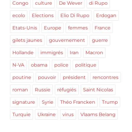
Congo
culture
De Wever
di Rupo
ecolo
Elections
Elio Di Rupo
Erdogan
Etats-Unis
Europe
femmes
France
gilets jaunes
gouvernement
guerre
Hollande
immigrés
Iran
Macron
N-VA
obama
police
politique
poutine
pouvoir
président
rencontres
roman
Russie
réfugiés
Saint Nicolas
signature
Syrie
Théo Francken
Trump
Turquie
Ukraine
virus
Vlaams Belang