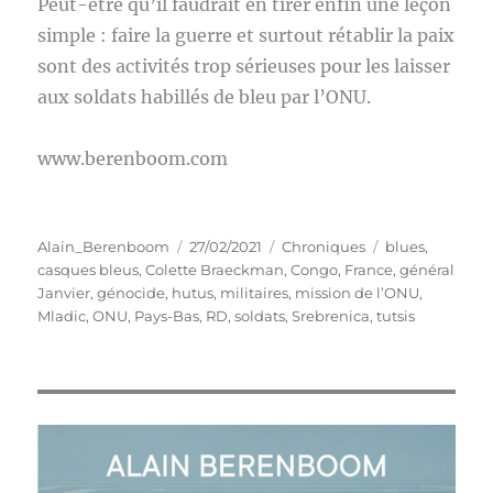
Peut-être qu’il faudrait en tirer enfin une leçon
simple : faire la guerre et surtout rétablir la paix
sont des activités trop sérieuses pour les laisser
aux soldats habillés de bleu par l’ONU.
www.berenboom.com
Auteur
Publié
Catégories
Étiquettes
Alain_Berenboom
27/02/2021
Chroniques
blues
,
le
casques bleus
,
Colette Braeckman
,
Congo
,
France
,
général
Janvier
,
génocide
,
hutus
,
militaires
,
mission de l’ONU
,
Mladic
,
ONU
,
Pays-Bas
,
RD
,
soldats
,
Srebrenica
,
tutsis