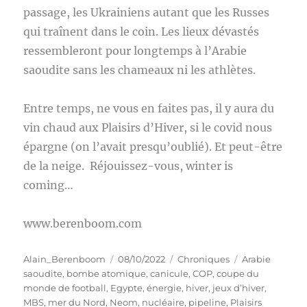
passage, les Ukrainiens autant que les Russes
qui traînent dans le coin. Les lieux dévastés
ressembleront pour longtemps à l’Arabie
saoudite sans les chameaux ni les athlètes.
Entre temps, ne vous en faites pas, il y aura du
vin chaud aux Plaisirs d’Hiver, si le covid nous
épargne (on l’avait presqu’oublié). Et peut-être
de la neige. Réjouissez-vous, winter is
coming…
www.berenboom.com
Auteur
Publié
Catégories
Étiquettes
Alain_Berenboom
08/10/2022
Chroniques
Arabie
le
saoudite
,
bombe atomique
,
canicule
,
COP
,
coupe du
monde de football
,
Egypte
,
énergie
,
hiver
,
jeux d’hiver
,
MBS
,
mer du Nord
,
Neom
,
nucléaire
,
pipeline
,
Plaisirs