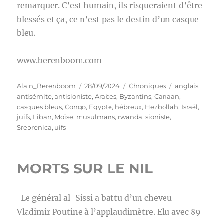
remarquer. C’est humain, ils risqueraient d’être
blessés et ça, ce n’est pas le destin d’un casque
bleu.
www.berenboom.com
Auteur
Publié
Catégories
Étiquettes
Alain_Berenboom
28/09/2024
Chroniques
anglais
,
le
antisémite
,
antisioniste
,
Arabes
,
Byzantins
,
Canaan
,
casques bleus
,
Congo
,
Egypte
,
hébreux
,
Hezbollah
,
Israël
,
juifs
,
Liban
,
Moïse
,
musulmans
,
rwanda
,
sioniste
,
Srebrenica
,
uifs
MORTS SUR LE NIL
Le général al-Sissi a battu d’un cheveu
Vladimir Poutine à l’applaudimètre. Elu avec 89