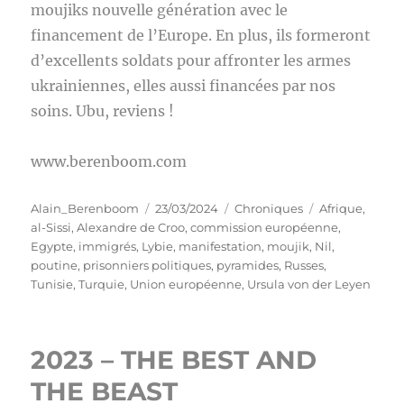
moujiks nouvelle génération avec le
financement de l’Europe. En plus, ils formeront
d’excellents soldats pour affronter les armes
ukrainiennes, elles aussi financées par nos
soins. Ubu, reviens !
www.berenboom.com
Auteur
Publié
Catégories
Étiquettes
Alain_Berenboom
23/03/2024
Chroniques
Afrique
,
le
al-Sissi
,
Alexandre de Croo
,
commission européenne
,
Egypte
,
immigrés
,
Lybie
,
manifestation
,
moujik
,
Nil
,
poutine
,
prisonniers politiques
,
pyramides
,
Russes
,
Tunisie
,
Turquie
,
Union européenne
,
Ursula von der Leyen
2023 – THE BEST AND
THE BEAST