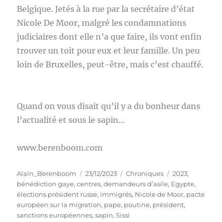
Belgique. Jetés à la rue par la secrétaire d’état
Nicole De Moor, malgré les condamnations
judiciaires dont elle n’a que faire, ils vont enfin
trouver un toit pour eux et leur famille. Un peu
loin de Bruxelles, peut-être, mais c’est chauffé.
Quand on vous disait qu’il y a du bonheur dans
l’actualité et sous le sapin…
www.berenboom.com
Auteur
Publié
Catégories
Étiquettes
Alain_Berenboom
23/12/2023
Chroniques
2023
,
le
bénédiction gaye
,
centres
,
demandeurs d’asile
,
Egypte
,
élections président russe
,
immigrés
,
Nicole de Moor
,
pacte
européen sur la migration
,
pape
,
poutine
,
président
,
sanctions européennes
,
sapin
,
Sissi