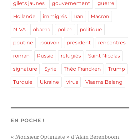
gilets jaunes
gouvernement
guerre
Hollande
immigrés
Iran
Macron
N-VA
obama
police
politique
poutine
pouvoir
président
rencontres
roman
Russie
réfugiés
Saint Nicolas
signature
Syrie
Théo Francken
Trump
Turquie
Ukraine
virus
Vlaams Belang
EN POCHE !
« Monsieur Optimiste » d’Alain Berenboom,