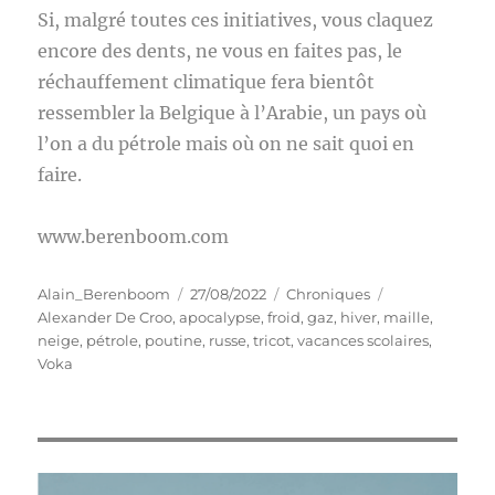
Si, malgré toutes ces initiatives, vous claquez
encore des dents, ne vous en faites pas, le
réchauffement climatique fera bientôt
ressembler la Belgique à l’Arabie, un pays où
l’on a du pétrole mais où on ne sait quoi en
faire.
www.berenboom.com
Auteur
Publié
Catégories
Étiquettes
Alain_Berenboom
27/08/2022
Chroniques
le
Alexander De Croo
,
apocalypse
,
froid
,
gaz
,
hiver
,
maille
,
neige
,
pétrole
,
poutine
,
russe
,
tricot
,
vacances scolaires
,
Voka