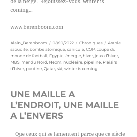
de la neige. Réjouissez-vous, winter is
coming…
www.berenboom.com
Auteur
Publié
Catégories
Étiquettes
Alain_Berenboom
08/10/2022
Chroniques
Arabie
le
saoudite
,
bombe atomique
,
canicule
,
COP
,
coupe du
monde de football
,
Egypte
,
énergie
,
hiver
,
jeux d’hiver
,
MBS
,
mer du Nord
,
Neom
,
nucléaire
,
pipeline
,
Plaisirs
d’hiver
,
poutine
,
Qatar
,
ski
,
winter is coming
UNE MAILLE A
L’ENDROIT, UNE MAILLE
A L’ENVERS
Que ceux qui se lamentent parce que ce siècle