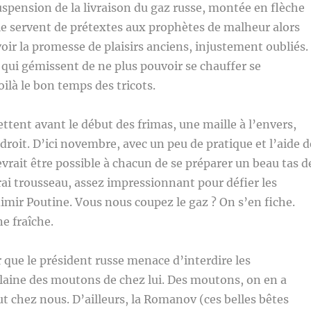
uspension de la livraison du gaz russe, montée en flèche
le servent de prétextes aux prophètes de malheur alors
voir la promesse de plaisirs anciens, injustement oubliés.
qui gémissent de ne plus pouvoir se chauffer se
oilà le bon temps des tricots.
ettent avant le début des frimas, une maille à l’envers,
droit. D’ici novembre, avec un peu de pratique et l’aide d
evrait être possible à chacun de se préparer un beau tas d
vrai trousseau, assez impressionnant pour défier les
mir Poutine. Vous nous coupez le gaz ? On s’en fiche.
ne fraîche.
 que le président russe menace d’interdire les
laine des moutons de chez lui. Des moutons, on en a
t chez nous. D’ailleurs, la Romanov (ces belles bêtes