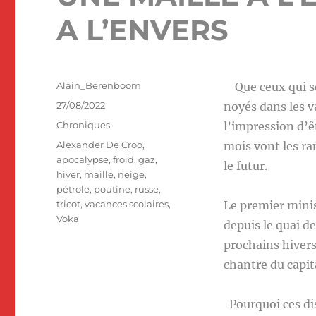
A L’ENVERS
Auteur
Alain_Berenboom
Que ceux qui se 
Publié
27/08/2022
noyés dans les v
le
Catégories
Chroniques
l’impression d’ê
Étiquettes
Alexander De Croo
,
mois vont les ra
apocalypse
,
froid
,
gaz
,
le futur.
hiver
,
maille
,
neige
,
pétrole
,
poutine
,
russe
,
tricot
,
vacances scolaires
,
Le premier mini
Voka
depuis le quai de
prochains hivers
chantre du capit
Pourquoi ces dis