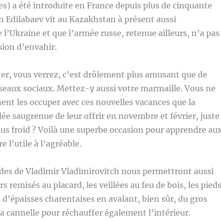
es) a été introduite en France depuis plus de cinquante
n Edilabaev vit au Kazakhstan à présent aussi
l’Ukraine et que l’armée russe, retenue ailleurs, n’a pas
sion d’envahir.
ter, vous verrez, c’est drôlement plus amusant que de
réseaux sociaux. Mettez-y aussi votre marmaille. Vous ne
nt les occuper avec ces nouvelles vacances que la
dée saugrenue de leur offrir en novembre et février, juste
 plus froid ? Voilà une superbe occasion pour apprendre au
e l’utile à l’agréable.
s de Vladimir Vladimirovitch nous permettront aussi
 remisés au placard, les veillées au feu de bois, les pied
d’épaisses charentaises en avalant, bien sûr, du gros
la cannelle pour réchauffer également l’intérieur.