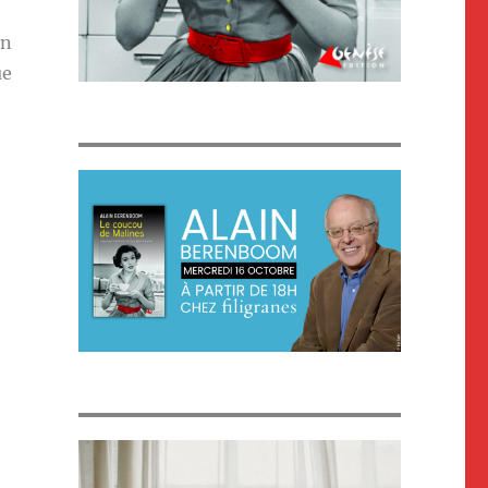
en
ue