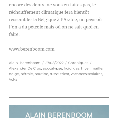
encore des dents, ne vous en faites pas, le
réchauffement climatique fera bientôt
ressembler la Belgique à l’Arabie, un pays où
l’on a du pétrole mais où on ne sait quoi en
faire.
www.berenboom.com
Auteur
Publié
Catégories
Étiquettes
Alain_Berenboom
27/08/2022
Chroniques
le
Alexander De Croo
,
apocalypse
,
froid
,
gaz
,
hiver
,
maille
,
neige
,
pétrole
,
poutine
,
russe
,
tricot
,
vacances scolaires
,
Voka