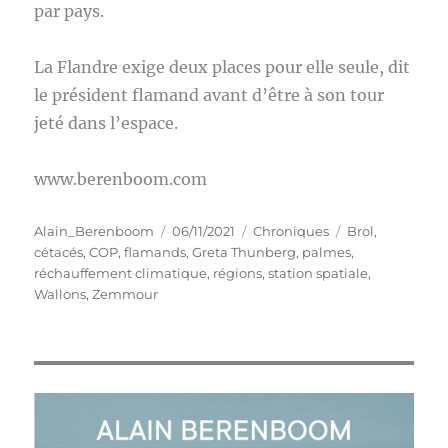
par pays.
La Flandre exige deux places pour elle seule, dit
le président flamand avant d’être à son tour
jeté dans l’espace.
www.berenboom.com
Auteur
Publié
Catégories
Étiquettes
Alain_Berenboom
06/11/2021
Chroniques
Brol
,
le
cétacés
,
COP
,
flamands
,
Greta Thunberg
,
palmes
,
réchauffement climatique
,
régions
,
station spatiale
,
Wallons
,
Zemmour