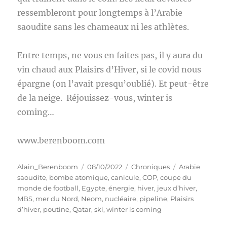
ressembleront pour longtemps à l’Arabie
saoudite sans les chameaux ni les athlètes.
Entre temps, ne vous en faites pas, il y aura du
vin chaud aux Plaisirs d’Hiver, si le covid nous
épargne (on l’avait presqu’oublié). Et peut-être
de la neige. Réjouissez-vous, winter is
coming…
www.berenboom.com
Auteur
Publié
Catégories
Étiquettes
Alain_Berenboom
08/10/2022
Chroniques
Arabie
le
saoudite
,
bombe atomique
,
canicule
,
COP
,
coupe du
monde de football
,
Egypte
,
énergie
,
hiver
,
jeux d’hiver
,
MBS
,
mer du Nord
,
Neom
,
nucléaire
,
pipeline
,
Plaisirs
d’hiver
,
poutine
,
Qatar
,
ski
,
winter is coming