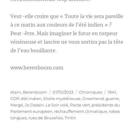
Veut-elle croire que « Toute la vie sera pareille
à ce matin aux couleurs de l’été indien » ?
Peut-être. Mais imaginer le futur en torpeur
vénéneuse et lascive ne vous sortira pas la tête
de l’eau bouillante.
www.berenboom.com
Auteur
Publié
Catégories
Étiquettes
Alain_Berenboom
07/10/2023
Chroniques
1941
,
le
COP
,
été indien
,
Etoile mystérieuse
,
Groenland
,
guerre
,
Hergé
,
Jo Dassin
,
Le Soir volé
,
Pacte vert
,
présidente du
Parlement européen
,
réchauffement climatique
,
robes
longues
,
rues de Bruxelles
,
Tintin