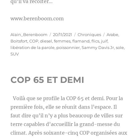
qu’il va récolter…
www.berenboom.com
Auteur
Publié
Catégories
Étiquettes
Alain_Berenboom
20/11/2021
Chroniques
Arabe
,
le
Boitsfort
,
COP
,
diesel
,
femmes
,
flamand
,
flics
,
juif
,
libération de la parole
,
poissonnier
,
Sammy Davis Jr
,
sole
,
SUV
COP 65 ET DEMI
Voilà que se profile la COP 65 et demi. Pour la
première fois, elle se réunit dans l’espace. Il
faut dire qu’il n’y a plus beaucoup de villes sur
terre capables d’accueillir la grand-messe du
climat. Après soixante-cinq COP organisées aux