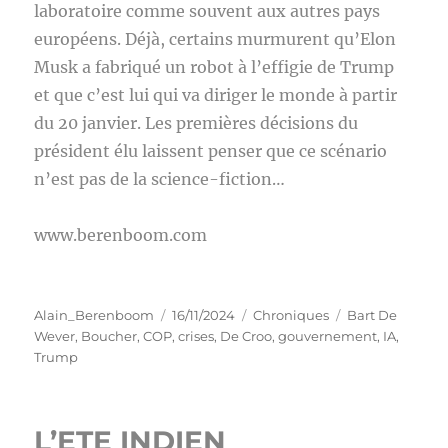
laboratoire comme souvent aux autres pays
européens. Déjà, certains murmurent qu’Elon
Musk a fabriqué un robot à l’effigie de Trump
et que c’est lui qui va diriger le monde à partir
du 20 janvier. Les premières décisions du
président élu laissent penser que ce scénario
n’est pas de la science-fiction…
www.berenboom.com
Auteur
Publié
Catégories
Étiquettes
Alain_Berenboom
16/11/2024
Chroniques
Bart De
le
Wever
,
Boucher
,
COP
,
crises
,
De Croo
,
gouvernement
,
IA
,
Trump
L’ETE INDIEN