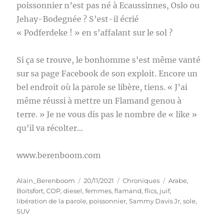
poissonnier n’est pas né à Ecaussinnes, Oslo ou
Jehay-Bodegnée ? S’est-il écrié
« Podferdeke ! » en s’affalant sur le sol ?
Si ça se trouve, le bonhomme s’est même vanté
sur sa page Facebook de son exploit. Encore un
bel endroit où la parole se libère, tiens. « J’ai
même réussi à mettre un Flamand genou à
terre. » Je ne vous dis pas le nombre de « like »
qu’il va récolter…
www.berenboom.com
Auteur
Publié
Catégories
Étiquettes
Alain_Berenboom
20/11/2021
Chroniques
Arabe
,
le
Boitsfort
,
COP
,
diesel
,
femmes
,
flamand
,
flics
,
juif
,
libération de la parole
,
poissonnier
,
Sammy Davis Jr
,
sole
,
SUV