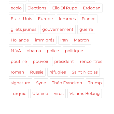
ecolo
Elections
Elio Di Rupo
Erdogan
Etats-Unis
Europe
femmes
France
gilets jaunes
gouvernement
guerre
Hollande
immigrés
Iran
Macron
N-VA
obama
police
politique
poutine
pouvoir
président
rencontres
roman
Russie
réfugiés
Saint Nicolas
signature
Syrie
Théo Francken
Trump
Turquie
Ukraine
virus
Vlaams Belang