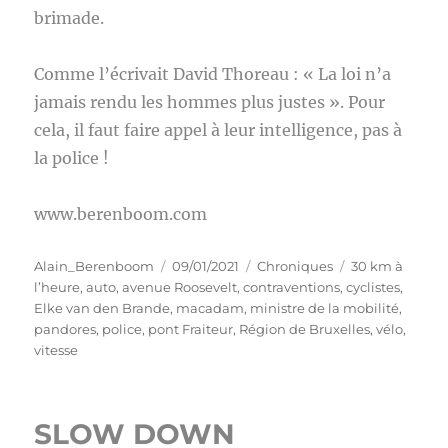
brimade.
Comme l’écrivait David Thoreau : « La loi n’a
jamais rendu les hommes plus justes ». Pour
cela, il faut faire appel à leur intelligence, pas à
la police !
www.berenboom.com
Auteur
Publié
Catégories
Étiquettes
Alain_Berenboom
09/01/2021
Chroniques
30 km à
le
l’heure
,
auto
,
avenue Roosevelt
,
contraventions
,
cyclistes
,
Elke van den Brande
,
macadam
,
ministre de la mobilité
,
pandores
,
police
,
pont Fraiteur
,
Région de Bruxelles
,
vélo
,
vitesse
SLOW DOWN