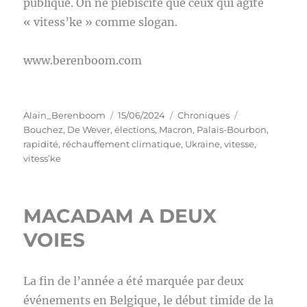
publique. On ne plébiscite que ceux qui agite
« vitess’ke » comme slogan.
www.berenboom.com
Auteur
Publié
Catégories
Étiquettes
Alain_Berenboom
15/06/2024
Chroniques
le
Bouchez
,
De Wever
,
élections
,
Macron
,
Palais-Bourbon
,
rapidité
,
réchauffement climatique
,
Ukraine
,
vitesse
,
vitess’ke
MACADAM A DEUX
VOIES
La fin de l’année a été marquée par deux
événements en Belgique, le début timide de la