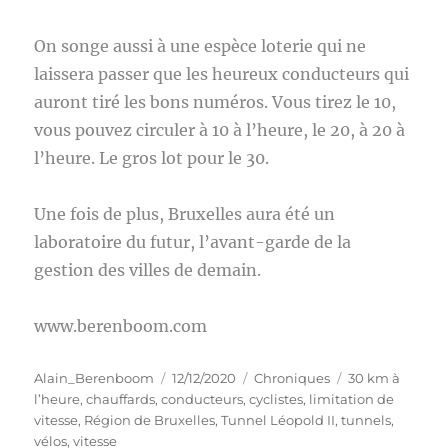
On songe aussi à une espèce loterie qui ne
laissera passer que les heureux conducteurs qui
auront tiré les bons numéros. Vous tirez le 10,
vous pouvez circuler à 10 à l’heure, le 20, à 20 à
l’heure. Le gros lot pour le 30.
Une fois de plus, Bruxelles aura été un
laboratoire du futur, l’avant-garde de la
gestion des villes de demain.
www.berenboom.com
Auteur
Publié
Catégories
Étiquettes
Alain_Berenboom
12/12/2020
Chroniques
30 km à
le
l’heure
,
chauffards
,
conducteurs
,
cyclistes
,
limitation de
vitesse
,
Région de Bruxelles
,
Tunnel Léopold II
,
tunnels
,
vélos
,
vitesse