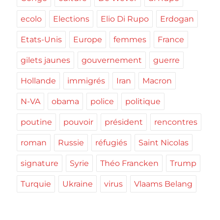
ecolo
Elections
Elio Di Rupo
Erdogan
Etats-Unis
Europe
femmes
France
gilets jaunes
gouvernement
guerre
Hollande
immigrés
Iran
Macron
N-VA
obama
police
politique
poutine
pouvoir
président
rencontres
roman
Russie
réfugiés
Saint Nicolas
signature
Syrie
Théo Francken
Trump
Turquie
Ukraine
virus
Vlaams Belang