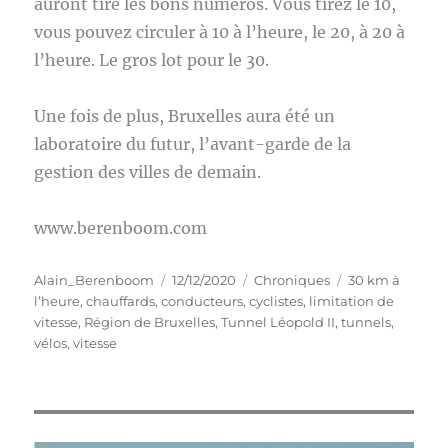
auront tiré les bons numéros. Vous tirez le 10,
vous pouvez circuler à 10 à l’heure, le 20, à 20 à
l’heure. Le gros lot pour le 30.
Une fois de plus, Bruxelles aura été un
laboratoire du futur, l’avant-garde de la
gestion des villes de demain.
www.berenboom.com
Auteur
Publié
Catégories
Étiquettes
Alain_Berenboom
12/12/2020
Chroniques
30 km à
le
l’heure
,
chauffards
,
conducteurs
,
cyclistes
,
limitation de
vitesse
,
Région de Bruxelles
,
Tunnel Léopold II
,
tunnels
,
vélos
,
vitesse