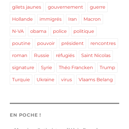
gilets jaunes
gouvernement
guerre
Hollande
immigrés
Iran
Macron
N-VA
obama
police
politique
poutine
pouvoir
président
rencontres
roman
Russie
réfugiés
Saint Nicolas
signature
Syrie
Théo Francken
Trump
Turquie
Ukraine
virus
Vlaams Belang
EN POCHE !