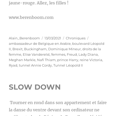
jaune-rouge. Allez, les filles !
www.berenboom.com
Auteur
Publié
Catégories
Étiquettes
Alain_Berenboom
13/03/2021
Chroniques
le
ambassadeur de Belgique en Arabie
,
boulevard Léopold
II
,
Brexit
,
Buckingham
,
Dominique Mineur
,
droits de la
femme
,
Elise Vanderelst
,
femmes
,
Freud
,
Lady Diana
,
Meghan Markle
,
Nafi Thiam
,
prince Harry
,
reine Victoria
,
Ryad
,
tunnel Annie Cordy
,
Tunnel Léopold II
SLOW DOWN
Tourner en rond dans son appartement et faire
la danse du ventre devant son ordinateur ne