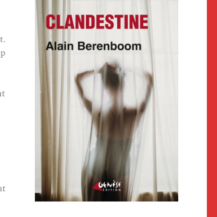
t.
op
nt
nt