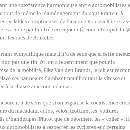
sant une coexistence harmonieuse entre automobilistes e
ons tout de même le réaménagement du pont Fraiteur à
istes cyclables somptueuses de l’avenue Roosevelt). Ce ras
re exacerbé par l’entrée en vigueur (à contretemps) du 3
ns les rues de Bruxelles.
urtant sympathique mais il n’a de sens que si cette mesu
t non pas une fin. Or, on a le sentiment que pour la
oise de la mobilité, Elke Van den Brandt, le job est termi
 placé ses panneaux flambant neuf limitant la vitesse et
es à la chasse aux contredanses.
mesure n’a de sens que si on organise la coexistence entr
teurs du macadam, autos, vélos, trottinettes, voitures
ls d’handicapés. Plutôt que de bêtement les « coller », il
ux automobilistes à respecter les cyclistes et à certains