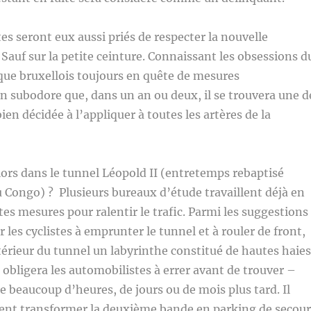
es seront eux aussi priés de respecter la nouvelle
Sauf sur la petite ceinture. Connaissant les obsessions d
que bruxellois toujours en quête de mesures
on subodore que, dans un an ou deux, il se trouvera une d
ien décidée à l’appliquer à toutes les artères de la
ors dans le tunnel Léopold II (entretemps rebaptisé
 Congo) ? Plusieurs bureaux d’étude travaillent déjà en
tes mesures pour ralentir le trafic. Parmi les suggestions
r les cyclistes à emprunter le tunnel et à rouler de front,
ntérieur du tunnel un labyrinthe constitué de hautes haies
i obligera les automobilistes à errer avant de trouver –
ie beaucoup d’heures, de jours ou de mois plus tard. Il
nt transformer la deuxième bande en parking de secour