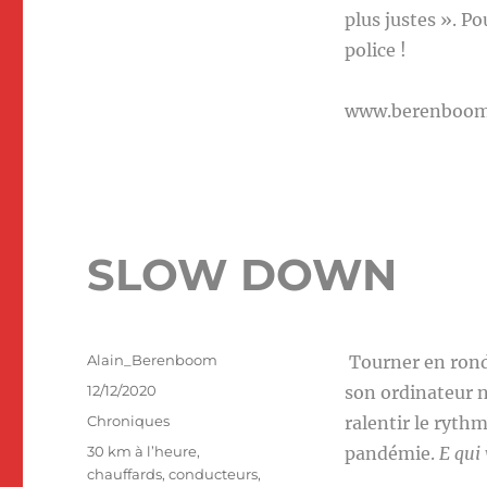
plus justes ». Pou
police !
www.berenboo
SLOW DOWN
Auteur
Alain_Berenboom
Tourner en rond
Publié
12/12/2020
son ordinateur n
le
Catégories
Chroniques
ralentir le ryth
Étiquettes
30 km à l’heure
,
pandémie.
E qui
chauffards
,
conducteurs
,