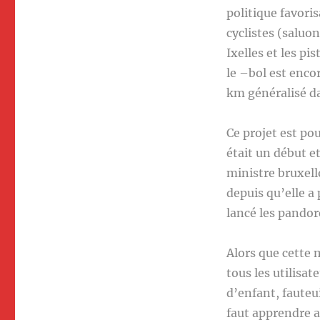
politique favori
cyclistes (salu
Ixelles et les p
le –bol est enco
km généralisé da
Ce projet est po
était un début e
ministre bruxell
depuis qu’elle a
lancé les pandor
Alors que cette 
tous les utilisa
d’enfant, fauteui
faut apprendre a