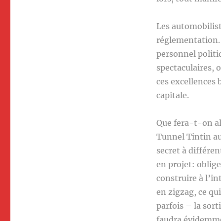
Les automobilist
réglementation. 
personnel politi
spectaculaires, 
ces excellences b
capitale.
Que fera-t-on al
Tunnel Tintin au
secret à différen
en projet: oblige
construire à l’i
en zigzag, ce qu
parfois – la sort
faudra évidemme