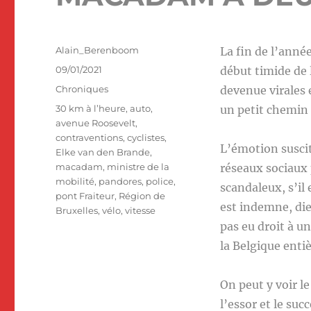
Auteur
Alain_Berenboom
La fin de l’anné
Publié
09/01/2021
début timide de 
le
Catégories
Chroniques
devenue virales e
Étiquettes
30 km à l’heure
,
auto
,
un petit chemin 
avenue Roosevelt
,
contraventions
,
cyclistes
,
L’émotion suscit
Elke van den Brande
,
macadam
,
ministre de la
réseaux sociaux p
mobilité
,
pandores
,
police
,
scandaleux, s’il e
pont Fraiteur
,
Région de
est indemne, die
Bruxelles
,
vélo
,
vitesse
pas eu droit à u
la Belgique enti
On peut y voir l
l’essor et le suc