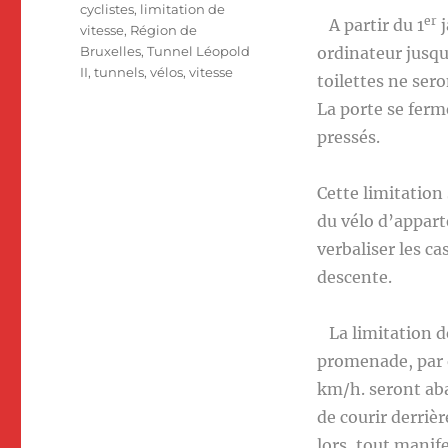
cyclistes
,
limitation de
er
A partir du 1
j
vitesse
,
Région de
Bruxelles
,
Tunnel Léopold
ordinateur jusqu
II
,
tunnels
,
vélos
,
vitesse
toilettes ne ser
La porte se fer
pressés.
Cette limitation
du vélo d’apparte
verbaliser les c
descente.
La limitation de 
promenade, par e
km/h. seront aba
de courir derrièr
lors, tout manif