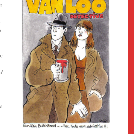
t
-
0
re
né
e