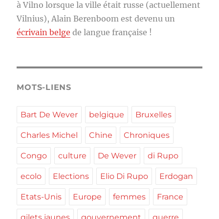
à Vilno lorsque la ville était russe (actuellement
Vilnius), Alain Berenboom est devenu un
écrivain belge
de langue française !
MOTS-LIENS
Bart De Wever
belgique
Bruxelles
Charles Michel
Chine
Chroniques
Congo
culture
De Wever
di Rupo
ecolo
Elections
Elio Di Rupo
Erdogan
Etats-Unis
Europe
femmes
France
gilets jaunes
gouvernement
guerre