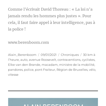
Comme l’écrivait David Thoreau : « La loi n’a
jamais rendu les hommes plus justes ». Pour
cela, il faut faire appel à leur intelligence, pas à
la police !
www.berenboom.com
Auteur
Publié
Catégories
Étiquettes
Alain_Berenboom
09/01/2021
Chroniques
30 km à
le
l’heure
,
auto
,
avenue Roosevelt
,
contraventions
,
cyclistes
,
Elke van den Brande
,
macadam
,
ministre de la mobilité
,
pandores
,
police
,
pont Fraiteur
,
Région de Bruxelles
,
vélo
,
vitesse