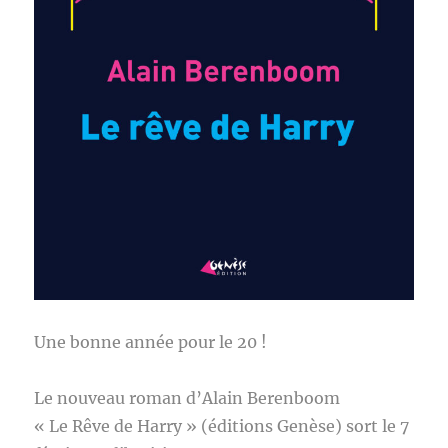
Une bonne année pour le 20 !
Le nouveau roman d’Alain Berenboom
« Le Rêve de Harry » (éditions Genèse) sort le 7