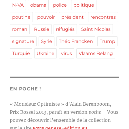
N-VA
obama
police
politique
poutine
pouvoir
président
rencontres
roman
Russie
réfugiés
Saint Nicolas
signature
Syrie
Théo Francken
Trump
Turquie
Ukraine
virus
Vlaams Belang
EN POCHE !
« Monsieur Optimiste » d’Alain Berenboom,
Prix Rossel 2013, paraît en version
poche
– Vous
pouvez découvrir l’ensemble de la collection
sur le site
www.genese-edition.eu