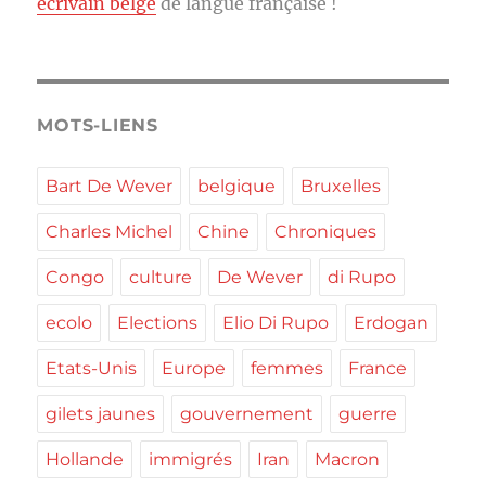
écrivain belge
de langue française !
MOTS-LIENS
Bart De Wever
belgique
Bruxelles
Charles Michel
Chine
Chroniques
Congo
culture
De Wever
di Rupo
ecolo
Elections
Elio Di Rupo
Erdogan
Etats-Unis
Europe
femmes
France
gilets jaunes
gouvernement
guerre
Hollande
immigrés
Iran
Macron