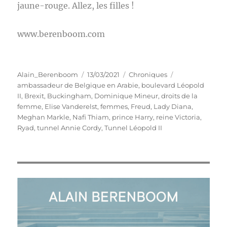
jaune-rouge. Allez, les filles !
www.berenboom.com
Auteur
Publié
Catégories
Étiquettes
Alain_Berenboom
13/03/2021
Chroniques
le
ambassadeur de Belgique en Arabie
,
boulevard Léopold
II
,
Brexit
,
Buckingham
,
Dominique Mineur
,
droits de la
femme
,
Elise Vanderelst
,
femmes
,
Freud
,
Lady Diana
,
Meghan Markle
,
Nafi Thiam
,
prince Harry
,
reine Victoria
,
Ryad
,
tunnel Annie Cordy
,
Tunnel Léopold II