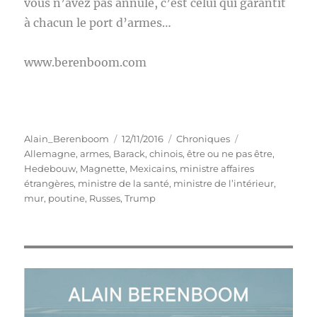
vous n’avez pas annulé, c’est celui qui garantit
à chacun le port d’armes…
www.berenboom.com
Auteur
Publié
Catégories
Étiquettes
Alain_Berenboom
12/11/2016
Chroniques
le
Allemagne
,
armes
,
Barack
,
chinois
,
être ou ne pas être
,
Hedebouw
,
Magnette
,
Mexicains
,
ministre affaires
étrangères
,
ministre de la santé
,
ministre de l’intérieur
,
mur
,
poutine
,
Russes
,
Trump