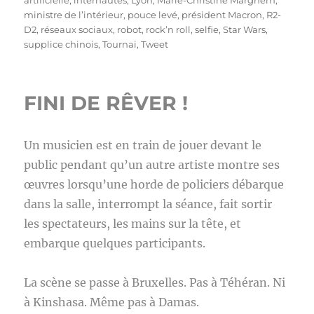
artificielle
,
internautes
,
Lyon
,
Marie-Christine Marghem
,
ministre de l’intérieur
,
pouce levé
,
président Macron
,
R2-
D2
,
réseaux sociaux
,
robot
,
rock’n roll
,
selfie
,
Star Wars
,
supplice chinois
,
Tournai
,
Tweet
FINI DE RÊVER !
Un musicien est en train de jouer devant le
public pendant qu’un autre artiste montre ses
œuvres lorsqu’une horde de policiers débarque
dans la salle, interrompt la séance, fait sortir
les spectateurs, les mains sur la tête, et
embarque quelques participants.
La scène se passe à Bruxelles. Pas à Téhéran. Ni
à Kinshasa. Même pas à Damas.