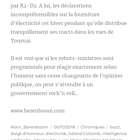
par R2-D2. A lui, les déclarations
incompréhensibles sur la fourniture
d’électricité cet hiver pendant qu’elle distribue
tranquillement ses tracts dans les rues de
Tournai.
Il est vrai que si les robots-ministres sont
programmés pour réagir exactement selon
l’humeur sans cesse changeante de l’opinion
publique, on peut s’attendre à un
gouvernement rock’n roll…
www.berenboom.com
Auteur
Publié
Catégories
Étiquettes
Alain_Berenboom
06/10/2018
Chroniques
buzz
,
le
doigt d’honneur
,
électricité
,
Gérard Collomb
,
intelligence