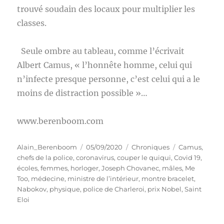
trouvé soudain des locaux pour multiplier les
classes.
Seule ombre au tableau, comme l’écrivait
Albert Camus, « l’honnête homme, celui qui
n’infecte presque personne, c’est celui qui a le
moins de distraction possible »…
www.berenboom.com
Auteur
Publié
Catégories
Étiquettes
Alain_Berenboom
05/09/2020
Chroniques
Camus
,
le
chefs de la police
,
coronavirus
,
couper le quiqui
,
Covid 19
,
écoles
,
femmes
,
horloger
,
Joseph Chovanec
,
mâles
,
Me
Too
,
médecine
,
ministre de l’intérieur
,
montre bracelet
,
Nabokov
,
physique
,
police de Charleroi
,
prix Nobel
,
Saint
Eloi