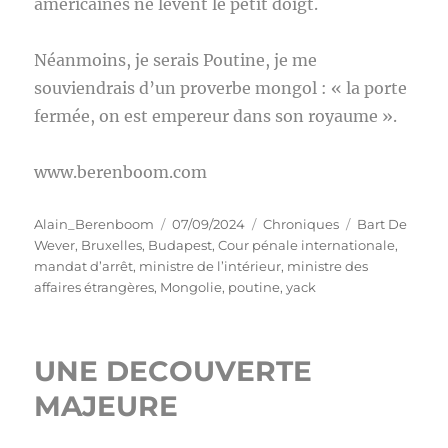
américaines ne lèvent le petit doigt.
Néanmoins, je serais Poutine, je me
souviendrais d’un proverbe mongol : « la porte
fermée, on est empereur dans son royaume ».
www.berenboom.com
Auteur
Publié
Catégories
Étiquettes
Alain_Berenboom
07/09/2024
Chroniques
Bart De
le
Wever
,
Bruxelles
,
Budapest
,
Cour pénale internationale
,
mandat d’arrêt
,
ministre de l’intérieur
,
ministre des
affaires étrangères
,
Mongolie
,
poutine
,
yack
UNE DECOUVERTE
MAJEURE