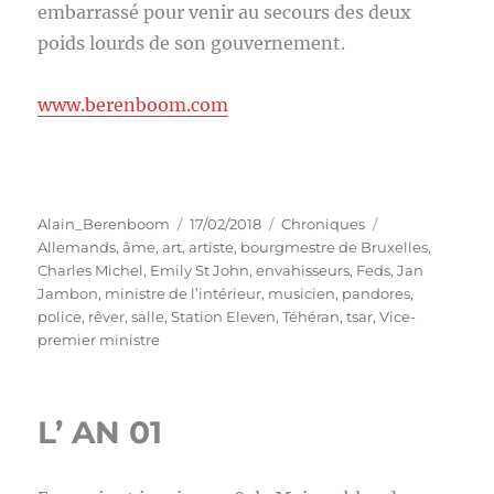
embarrassé pour venir au secours des deux
poids lourds de son gouvernement.
www.berenboom.com
Auteur
Publié
Catégories
Étiquettes
Alain_Berenboom
17/02/2018
Chroniques
le
Allemands
,
âme
,
art
,
artiste
,
bourgmestre de Bruxelles
,
Charles Michel
,
Emily St John
,
envahisseurs
,
Feds
,
Jan
Jambon
,
ministre de l’intérieur
,
musicien
,
pandores
,
police
,
rêver
,
salle
,
Station Eleven
,
Téhéran
,
tsar
,
Vice-
premier ministre
L’ AN 01