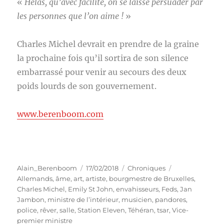
«
Hélas, qu’avec facilité, on se laisse persuader par
les personnes que l’on aime !
»
Charles Michel devrait en prendre de la graine
la prochaine fois qu’il sortira de son silence
embarrassé pour venir au secours des deux
poids lourds de son gouvernement.
www.berenboom.com
Auteur
Publié
Catégories
Étiquettes
Alain_Berenboom
17/02/2018
Chroniques
le
Allemands
,
âme
,
art
,
artiste
,
bourgmestre de Bruxelles
,
Charles Michel
,
Emily St John
,
envahisseurs
,
Feds
,
Jan
Jambon
,
ministre de l’intérieur
,
musicien
,
pandores
,
police
,
rêver
,
salle
,
Station Eleven
,
Téhéran
,
tsar
,
Vice-
premier ministre