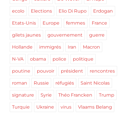
ecolo
Elections
Elio Di Rupo
Erdogan
Etats-Unis
Europe
femmes
France
gilets jaunes
gouvernement
guerre
Hollande
immigrés
Iran
Macron
N-VA
obama
police
politique
poutine
pouvoir
président
rencontres
roman
Russie
réfugiés
Saint Nicolas
signature
Syrie
Théo Francken
Trump
Turquie
Ukraine
virus
Vlaams Belang