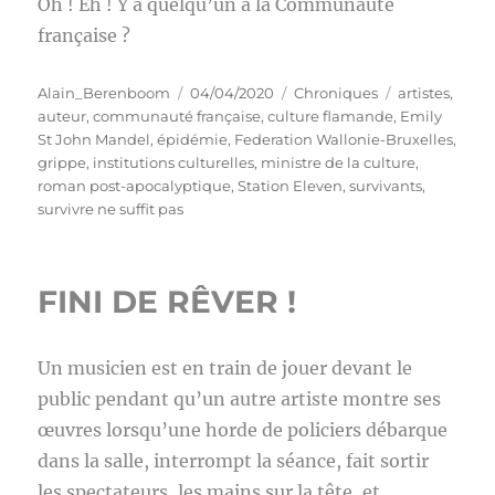
Oh ! Eh ! Y a quelqu’un à la Communauté
française ?
Auteur
Publié
Catégories
Étiquettes
Alain_Berenboom
04/04/2020
Chroniques
artistes
,
le
auteur
,
communauté française
,
culture flamande
,
Emily
St John Mandel
,
épidémie
,
Federation Wallonie-Bruxelles
,
grippe
,
institutions culturelles
,
ministre de la culture
,
roman post-apocalyptique
,
Station Eleven
,
survivants
,
survivre ne suffit pas
FINI DE RÊVER !
Un musicien est en train de jouer devant le
public pendant qu’un autre artiste montre ses
œuvres lorsqu’une horde de policiers débarque
dans la salle, interrompt la séance, fait sortir
les spectateurs, les mains sur la tête, et