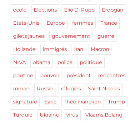
ecolo
Elections
Elio Di Rupo
Erdogan
Etats-Unis
Europe
femmes
France
gilets jaunes
gouvernement
guerre
Hollande
immigrés
Iran
Macron
N-VA
obama
police
politique
poutine
pouvoir
président
rencontres
roman
Russie
réfugiés
Saint Nicolas
signature
Syrie
Théo Francken
Trump
Turquie
Ukraine
virus
Vlaams Belang