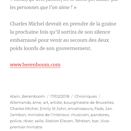
les personnes que l’on aime !
»
Charles Michel devrait en prendre de la graine
la prochaine fois qu’il sortira de son silence
embarrassé pour venir au secours des deux
poids lourds de son gouvernement.
www.berenboom.com
Auteur
Publié
Catégories
Étiquettes
Alain_Berenboom
17/02/2018
Chroniques
le
Allemands
,
âme
,
art
,
artiste
,
bourgmestre de Bruxelles
,
Charles Michel
,
Emily St John
,
envahisseurs
,
Feds
,
Jan
Jambon
,
ministre de l’intérieur
,
musicien
,
pandores
,
police
,
rêver
,
salle
,
Station Eleven
,
Téhéran
,
tsar
,
Vice-
premier ministre