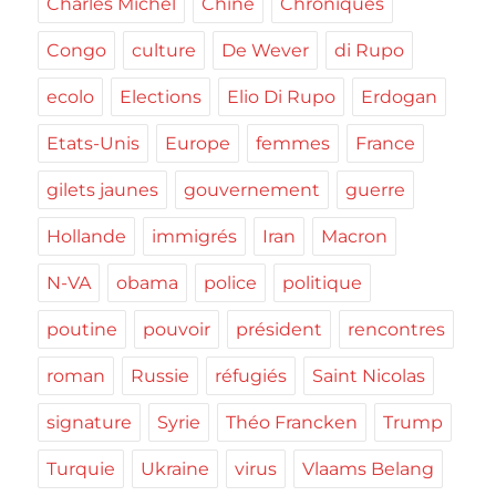
Charles Michel
Chine
Chroniques
Congo
culture
De Wever
di Rupo
ecolo
Elections
Elio Di Rupo
Erdogan
Etats-Unis
Europe
femmes
France
gilets jaunes
gouvernement
guerre
Hollande
immigrés
Iran
Macron
N-VA
obama
police
politique
poutine
pouvoir
président
rencontres
roman
Russie
réfugiés
Saint Nicolas
signature
Syrie
Théo Francken
Trump
Turquie
Ukraine
virus
Vlaams Belang