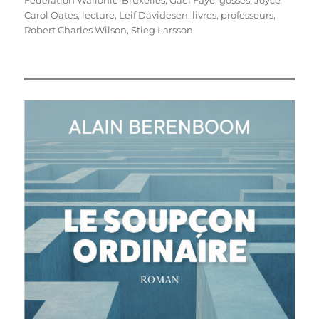
Fédération Wallonie-Bruxelles
,
Gaël Faye
,
gosses
,
Joyce
Carol Oates
,
lecture
,
Leif Davidesen
,
livres
,
professeurs
,
Robert Charles Wilson
,
Stieg Larsson