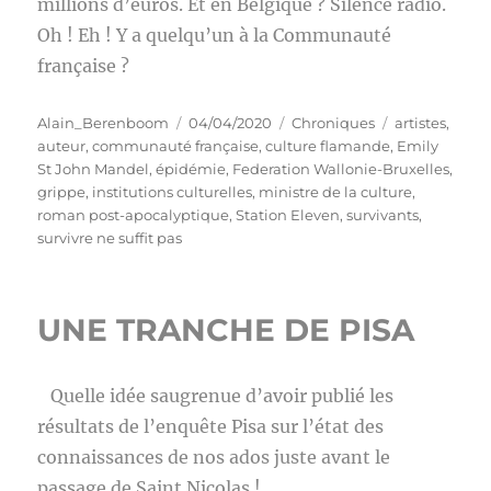
millions d’euros. Et en Belgique ? Silence radio.
Oh ! Eh ! Y a quelqu’un à la Communauté
française ?
Auteur
Publié
Catégories
Étiquettes
Alain_Berenboom
04/04/2020
Chroniques
artistes
,
le
auteur
,
communauté française
,
culture flamande
,
Emily
St John Mandel
,
épidémie
,
Federation Wallonie-Bruxelles
,
grippe
,
institutions culturelles
,
ministre de la culture
,
roman post-apocalyptique
,
Station Eleven
,
survivants
,
survivre ne suffit pas
UNE TRANCHE DE PISA
Quelle idée saugrenue d’avoir publié les
résultats de l’enquête Pisa sur l’état des
connaissances de nos ados juste avant le
passage de Saint Nicolas !