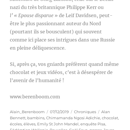
nazi du très britannique Philippe Kerr ou
l’ « Epouse disparue
» de Leif Davidsen, peut-
être le plus passionnant auteur du Nord
(pourtant ils se bousculent) qui souvent
comme ici place ses intrigues dans une Russie
en pleine déliquescence.
Si, après ça, vos gniards préfèrent quand même
chocolat et jeux vidéos, c’est à désespérer de
l’avenir de l’humanité !
www.berenboom.com
Auteur
Publié
Catégories
Étiquettes
Alain_Berenboom
07/12/2019
Chroniques
Alan
le
Bennett
,
bambins
,
Chimamanda Ngosi Adichie
,
chocolat
,
écoles
,
élèves
,
Emily St John Mandel
,
enquête Pisa
,