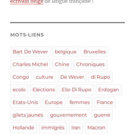
écrivain belge
de langue française !
MOTS-LIENS
Bart De Wever
belgique
Bruxelles
Charles Michel
Chine
Chroniques
Congo
culture
De Wever
di Rupo
ecolo
Elections
Elio Di Rupo
Erdogan
Etats-Unis
Europe
femmes
France
gilets jaunes
gouvernement
guerre
Hollande
immigrés
Iran
Macron