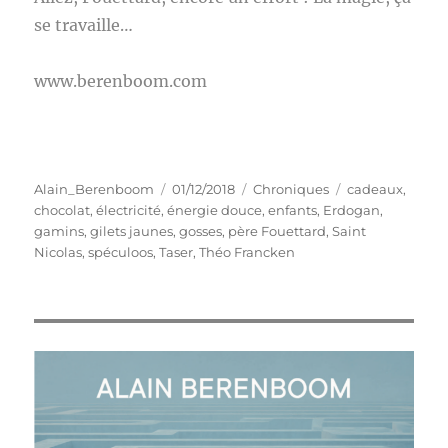
se travaille…
www.berenboom.com
Auteur
Publié
Catégories
Étiquettes
Alain_Berenboom
01/12/2018
Chroniques
cadeaux
,
le
chocolat
,
électricité
,
énergie douce
,
enfants
,
Erdogan
,
gamins
,
gilets jaunes
,
gosses
,
père Fouettard
,
Saint
Nicolas
,
spéculoos
,
Taser
,
Théo Francken