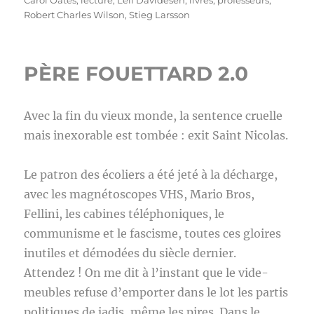
Carol Oates
,
lecture
,
Leif Davidesen
,
livres
,
professeurs
,
Robert Charles Wilson
,
Stieg Larsson
PÈRE FOUETTARD 2.0
Avec la fin du vieux monde, la sentence cruelle
mais inexorable est tombée : exit Saint Nicolas.
Le patron des écoliers a été jeté à la décharge,
avec les magnétoscopes VHS, Mario Bros,
Fellini, les cabines téléphoniques, le
communisme et le fascisme, toutes ces gloires
inutiles et démodées du siècle dernier.
Attendez ! On me dit à l’instant que le vide-
meubles refuse d’emporter dans le lot les partis
politiques de jadis, même les pires. Dans le