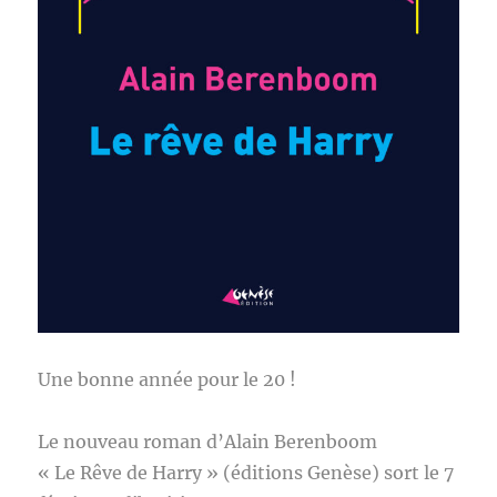
Une bonne année pour le 20 !
Le nouveau roman d’Alain Berenboom
« Le Rêve de Harry » (éditions Genèse) sort le 7