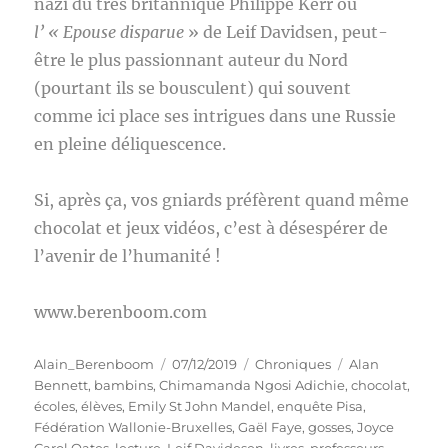
nazi du très britannique Philippe Kerr ou
l’ « Epouse disparue
» de Leif Davidsen, peut-
être le plus passionnant auteur du Nord
(pourtant ils se bousculent) qui souvent
comme ici place ses intrigues dans une Russie
en pleine déliquescence.
Si, après ça, vos gniards préfèrent quand même
chocolat et jeux vidéos, c’est à désespérer de
l’avenir de l’humanité !
www.berenboom.com
Auteur
Publié
Catégories
Étiquettes
Alain_Berenboom
07/12/2019
Chroniques
Alan
le
Bennett
,
bambins
,
Chimamanda Ngosi Adichie
,
chocolat
,
écoles
,
élèves
,
Emily St John Mandel
,
enquête Pisa
,
Fédération Wallonie-Bruxelles
,
Gaël Faye
,
gosses
,
Joyce