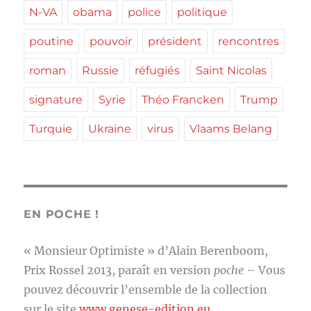
N-VA
obama
police
politique
poutine
pouvoir
président
rencontres
roman
Russie
réfugiés
Saint Nicolas
signature
Syrie
Théo Francken
Trump
Turquie
Ukraine
virus
Vlaams Belang
EN POCHE !
« Monsieur Optimiste » d’Alain Berenboom,
Prix Rossel 2013, paraît en version
poche
– Vous
pouvez découvrir l’ensemble de la collection
sur le site
www.genese-edition.eu