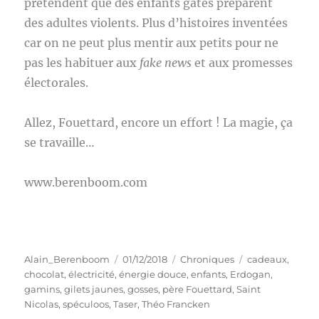
prétendent que des enfants gâtés préparent
des adultes violents. Plus d’histoires inventées
car on ne peut plus mentir aux petits pour ne
pas les habituer aux
fake news
et aux promesses
électorales.
Allez, Fouettard, encore un effort ! La magie, ça
se travaille…
www.berenboom.com
Auteur
Publié
Catégories
Étiquettes
Alain_Berenboom
01/12/2018
Chroniques
cadeaux
,
le
chocolat
,
électricité
,
énergie douce
,
enfants
,
Erdogan
,
gamins
,
gilets jaunes
,
gosses
,
père Fouettard
,
Saint
Nicolas
,
spéculoos
,
Taser
,
Théo Francken