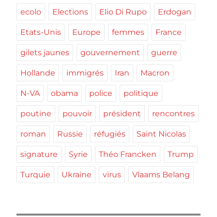
ecolo
Elections
Elio Di Rupo
Erdogan
Etats-Unis
Europe
femmes
France
gilets jaunes
gouvernement
guerre
Hollande
immigrés
Iran
Macron
N-VA
obama
police
politique
poutine
pouvoir
président
rencontres
roman
Russie
réfugiés
Saint Nicolas
signature
Syrie
Théo Francken
Trump
Turquie
Ukraine
virus
Vlaams Belang