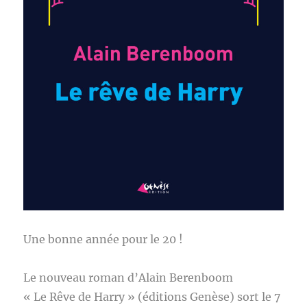
Une bonne année pour le 20 !
Le nouveau roman d’Alain Berenboom
« Le Rêve de Harry » (éditions Genèse) sort le 7