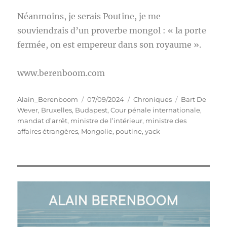
Néanmoins, je serais Poutine, je me
souviendrais d’un proverbe mongol : « la porte
fermée, on est empereur dans son royaume ».
www.berenboom.com
Auteur
Publié
Catégories
Étiquettes
Alain_Berenboom
07/09/2024
Chroniques
Bart De
le
Wever
,
Bruxelles
,
Budapest
,
Cour pénale internationale
,
mandat d’arrêt
,
ministre de l’intérieur
,
ministre des
affaires étrangères
,
Mongolie
,
poutine
,
yack