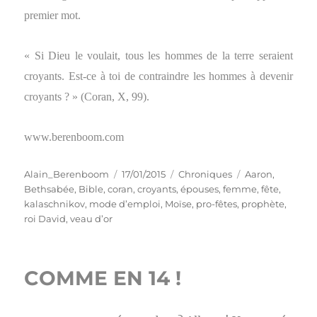
premier mot.
« Si Dieu le voulait, tous les hommes de la terre seraient
croyants. Est-ce à toi de contraindre les hommes à devenir
croyants ? » (Coran, X, 99).
www.berenboom.com
Auteur
Publié
Catégories
Étiquettes
Alain_Berenboom
17/01/2015
Chroniques
Aaron
,
le
Bethsabée
,
Bible
,
coran
,
croyants
,
épouses
,
femme
,
fête
,
kalaschnikov
,
mode d’emploi
,
Moïse
,
pro-fêtes
,
prophète
,
roi David
,
veau d’or
COMME EN 14 !