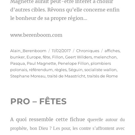
Magnette aurait peut-être intérêt à choisir
d’autres cibles. Rêvons qu’elle concerne enfin
le bonheur de sa propre région…
www.berenboom.com
Auteur
Publié
Catégories
Étiquettes
Alain_Berenboom
11/02/2017
Chroniques
affiches
,
le
bunker
,
Europe
,
fête
,
Fillon
,
Geert Wilders
,
melenchon
,
Pasqua
,
Paul Magnette
,
Penelope Fillon
,
plombiers
polonais
,
référendum
,
règles
,
Séguin
,
socialiste wallon
,
Stephane Moreau
,
traité de Maastricht
,
traités de Rome
PRO – FÊTES
A quoi ressemble cette fichue q
uerelle autour du
prophète, bon Dieu ? Les pour, les contre s’affrontent avec