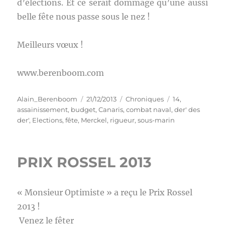
d’élections. Et ce serait dommage qu’une aussi
belle fête nous passe sous le nez !
Meilleurs vœux !
www.berenboom.com
Auteur
Publié
Catégories
Étiquettes
Alain_Berenboom
21/12/2013
Chroniques
14
,
le
assainissement
,
budget
,
Canaris
,
combat naval
,
der' des
der'
,
Elections
,
fête
,
Merckel
,
rigueur
,
sous-marin
PRIX ROSSEL 2013
« Monsieur Optimiste » a reçu le Prix Rossel
2013 !
Venez le fêter