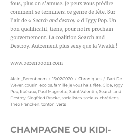
fous, plus on s’amuse. Je peux vous prédire
comment se terminera ce genre de fête. Sur
l’air de «
Search and destroy
» d’Iggy Pop. Un
bon qualificatif, tiens, pour notre prochain
gouvernement. La coalition Search and
Destroy. Autrement plus sexy que la Vivaldi !
www.berenboom.com
Auteur
Publié
Catégories
Étiquettes
Alain_Berenboom
15/02/2020
Chroniques
Bart De
le
Wever
,
cousin
,
écolos
,
famille je vous hais
,
fête
,
Gide
,
Iggy
Pop
,
libéraux
,
Paul Magnette
,
Saint Valentin
,
Search and
Destroy
,
Siegfried Bracke
,
socialistes
,
sociaux-chrétiens
,
Théo Francken
,
tonton
,
verts
CHAMPAGNE OU KIDI-