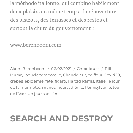
la méthode italienne, qui combine habilement
deux plaisirs en même temps : la réouverture
des bistrots, des terrasses et des restos et
surtout la chute du gouvernement ?
www.berenboom.com
Auteur
Publié
Catégories
Étiquettes
Alain_Berenboom
06/02/2021
Chroniques
Bill
le
Murray
,
boucle temporelle
,
Chandeleur
,
coiffeur
,
Covid 19
,
crêpes
,
épidémie
,
fête
,
figaro
,
Harold Ramis
,
Italie
,
le jour
de la marmotte
,
mânes
,
neurasthénie
,
Pennsylvanie
,
tour
de l’Yser
,
Un jour sans fin
SEARCH AND DESTROY