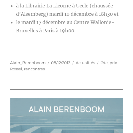
à la Librairie La Licorne à Uccle (chaussée
d’Alsemberg) mardi 10 décembre à 18h30 et
le mardi 17 décembre au Centre Wallonie-
Bruxelles à Paris à 19h00.
Auteur
Publié
Catégories
Étiquettes
Alain_Berenboom
08/12/2013
Actualités
fête
,
prix
le
Rossel
,
rencontres