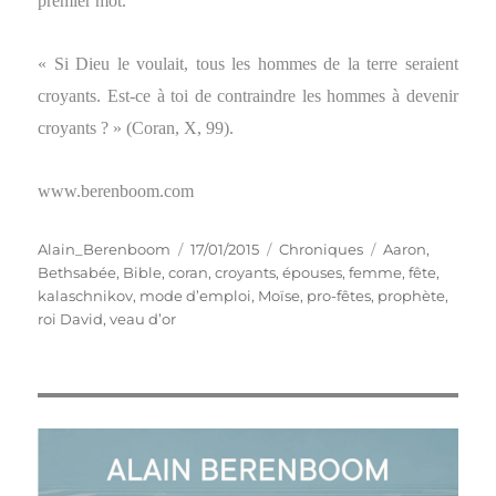
premier mot.
« Si Dieu le voulait, tous les hommes de la terre seraient
croyants. Est-ce à toi de contraindre les hommes à devenir
croyants ? » (Coran, X, 99).
www.berenboom.com
Auteur
Publié
Catégories
Étiquettes
Alain_Berenboom
17/01/2015
Chroniques
Aaron
,
le
Bethsabée
,
Bible
,
coran
,
croyants
,
épouses
,
femme
,
fête
,
kalaschnikov
,
mode d’emploi
,
Moïse
,
pro-fêtes
,
prophète
,
roi David
,
veau d’or