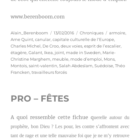
www.berenboom.com
Auteur
Publié
Catégories
Étiquettes
Alain_Berenboom
13/02/2016
Chroniques
armoire
,
le
Arne Quint
,
canular
,
capitale culturelle de l‘Europe
,
Charles Michel
,
De Croo
,
deux voies
,
esprit de l’escalier
,
étagère
,
Galant
,
Ikea
,
joint
,
made in Sweden
,
Marie-
Christine Marghem
,
meuble
,
mode d’emploi
,
Mons
,
Montois
,
saint-valentin
,
Salah Abdeslam
,
Suédoise
,
Théo
Francken
,
travailleurs forcés
PRO – FÊTES
A quoi ressemble cette fichue q
uerelle autour du
prophète, bon Dieu ? Les pour, les contre s’affrontent avec
tant de rage et une telle mauvaise foi que je ne m’y retrouve