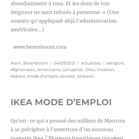
abondamment à tous. Et les dons de ton
Seigneur ne sont refusés à personne. » (Une
sourate qu’appliquait déjà l’administration
américaine…)
www.berenboom.com
Auteur
Publié
Catégories
Étiquettes
Alain_Berenboom
04/09/2021
actualités
aéroport
,
le
Afghanistan
,
Américains
,
corruption
,
Dieu
,
invasion
,
Kaboul
,
mode d’emploi
,
sourate
,
talibans
IKEA MODE D’EMPLOI
Qu’est-ce qui a poussé des milliers de Montois
à se précipiter à l’ouverture d’un nouveau
magasin Ikea ? Plusieurs hypothèses circulent.