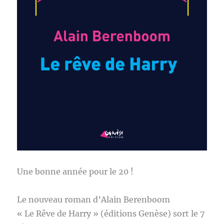
Une bonne année pour le 20 !
Le nouveau roman d’Alain Berenboom
« Le Rêve de Harry » (éditions Genèse) sort le 7