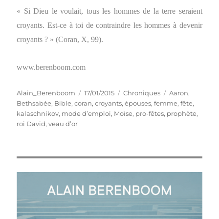
« Si Dieu le voulait, tous les hommes de la terre seraient
croyants. Est-ce à toi de contraindre les hommes à devenir
croyants ? » (Coran, X, 99).
www.berenboom.com
Auteur
Publié
Catégories
Étiquettes
Alain_Berenboom
17/01/2015
Chroniques
Aaron
,
le
Bethsabée
,
Bible
,
coran
,
croyants
,
épouses
,
femme
,
fête
,
kalaschnikov
,
mode d’emploi
,
Moïse
,
pro-fêtes
,
prophète
,
roi David
,
veau d’or