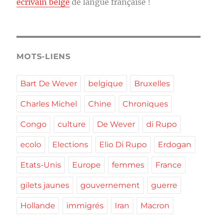
écrivain belge
de langue française !
MOTS-LIENS
Bart De Wever
belgique
Bruxelles
Charles Michel
Chine
Chroniques
Congo
culture
De Wever
di Rupo
ecolo
Elections
Elio Di Rupo
Erdogan
Etats-Unis
Europe
femmes
France
gilets jaunes
gouvernement
guerre
Hollande
immigrés
Iran
Macron