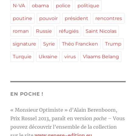
N-VA
obama
police
politique
poutine
pouvoir
président
rencontres
roman
Russie
réfugiés
Saint Nicolas
signature
Syrie
Théo Francken
Trump
Turquie
Ukraine
virus
Vlaams Belang
EN POCHE !
« Monsieur Optimiste » d’Alain Berenboom,
Prix Rossel 2013, paraît en version
poche
– Vous
pouvez découvrir l’ensemble de la collection
sur le site
www.genese-edition.eu