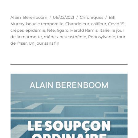
Auteur
Publié
Catégories
Étiquettes
Alain_Berenboom
06/02/2021
Chroniques
Bill
le
Murray
,
boucle temporelle
,
Chandeleur
,
coiffeur
,
Covid 19
,
crêpes
,
épidémie
,
fête
,
figaro
,
Harold Ramis
,
Italie
,
le jour
de la marmotte
,
mânes
,
neurasthénie
,
Pennsylvanie
,
tour
de l’Yser
,
Un jour sans fin