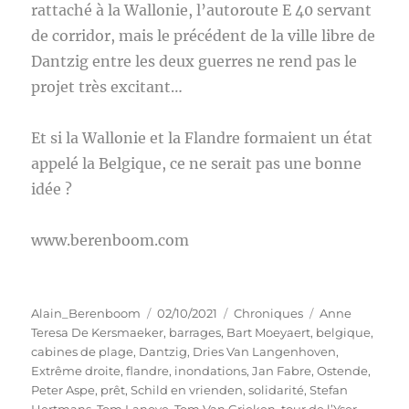
rattaché à la Wallonie, l’autoroute E 40 servant
de corridor, mais le précédent de la ville libre de
Dantzig entre les deux guerres ne rend pas le
projet très excitant…
Et si la Wallonie et la Flandre formaient un état
appelé la Belgique, ce ne serait pas une bonne
idée ?
www.berenboom.com
Auteur
Publié
Catégories
Étiquettes
Alain_Berenboom
02/10/2021
Chroniques
Anne
le
Teresa De Kersmaeker
,
barrages
,
Bart Moeyaert
,
belgique
,
cabines de plage
,
Dantzig
,
Dries Van Langenhoven
,
Extrême droite
,
flandre
,
inondations
,
Jan Fabre
,
Ostende
,
Peter Aspe
,
prêt
,
Schild en vrienden
,
solidarité
,
Stefan