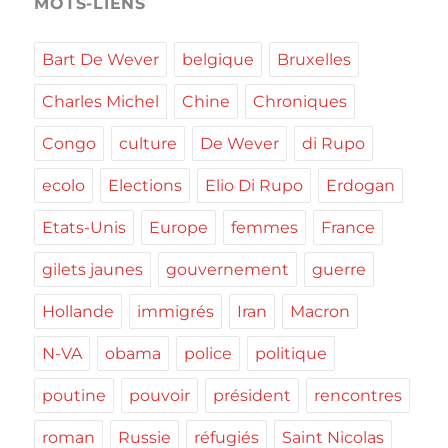
MOTS-LIENS
Bart De Wever
belgique
Bruxelles
Charles Michel
Chine
Chroniques
Congo
culture
De Wever
di Rupo
ecolo
Elections
Elio Di Rupo
Erdogan
Etats-Unis
Europe
femmes
France
gilets jaunes
gouvernement
guerre
Hollande
immigrés
Iran
Macron
N-VA
obama
police
politique
poutine
pouvoir
président
rencontres
roman
Russie
réfugiés
Saint Nicolas