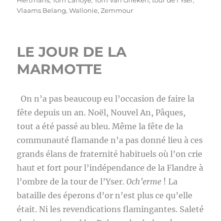
Hertmans
,
Tom Lanoye
,
Tom Van Grieken
,
tour de l’Yser
,
Vlaams Belang
,
Wallonie
,
Zemmour
LE JOUR DE LA
MARMOTTE
On n’a pas beaucoup eu l’occasion de faire la
fête depuis un an. Noël, Nouvel An, Pâques,
tout a été passé au bleu. Même la fête de la
communauté flamande n’a pas donné lieu à ces
grands élans de fraternité habituels où l’on crie
haut et fort pour l’indépendance de la Flandre à
l’ombre de la tour de l’Yser.
Och’erme
! La
bataille des éperons d’or n’est plus ce qu’elle
était. Ni les revendications flamingantes. Saleté