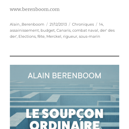
www.berenboom.com
Auteur
Publié
Catégories
Étiquettes
Alain_Berenboom
21/12/2013
Chroniques
14
,
le
assainissement
,
budget
,
Canaris
,
combat naval
,
der' des
der'
,
Elections
,
fête
,
Merckel
,
rigueur
,
sous-marin