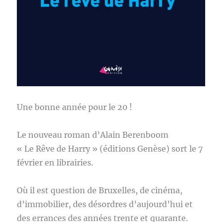
Une bonne année pour le 20 !
Le nouveau roman d’Alain Berenboom
« Le Rêve de Harry » (éditions Genèse) sort le 7
février en librairies.
Où il est question de Bruxelles, de cinéma,
d’immobilier, des désordres d’aujourd’hui et
des errances des années trente et quarante.