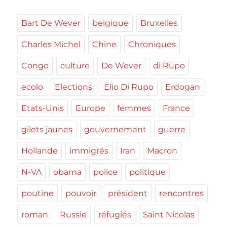
Bart De Wever
belgique
Bruxelles
Charles Michel
Chine
Chroniques
Congo
culture
De Wever
di Rupo
ecolo
Elections
Elio Di Rupo
Erdogan
Etats-Unis
Europe
femmes
France
gilets jaunes
gouvernement
guerre
Hollande
immigrés
Iran
Macron
N-VA
obama
police
politique
poutine
pouvoir
président
rencontres
roman
Russie
réfugiés
Saint Nicolas