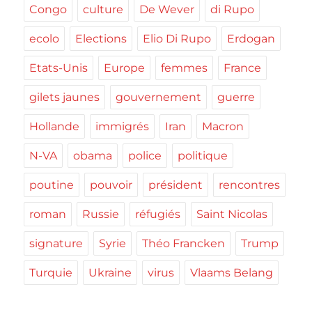
Congo
culture
De Wever
di Rupo
ecolo
Elections
Elio Di Rupo
Erdogan
Etats-Unis
Europe
femmes
France
gilets jaunes
gouvernement
guerre
Hollande
immigrés
Iran
Macron
N-VA
obama
police
politique
poutine
pouvoir
président
rencontres
roman
Russie
réfugiés
Saint Nicolas
signature
Syrie
Théo Francken
Trump
Turquie
Ukraine
virus
Vlaams Belang