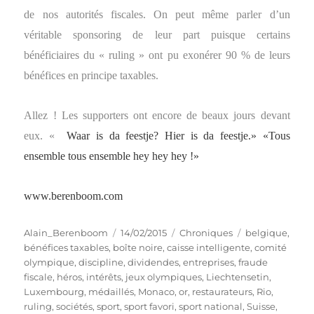
de nos autorités fiscales. On peut même parler d’un
véritable sponsoring de leur part puisque certains
bénéficiaires du « ruling » ont pu exonérer 90 % de leurs
bénéfices en principe taxables.
Allez ! Les supporters ont encore de beaux jours devant
eux.
«
Waar is da feestje? Hier is da feestje.»
«Tous
ensemble tous ensemble hey hey hey !»
www.berenboom.com
Auteur
Publié
Catégories
Étiquettes
Alain_Berenboom
14/02/2015
Chroniques
belgique
,
le
bénéfices taxables
,
boîte noire
,
caisse intelligente
,
comité
olympique
,
discipline
,
dividendes
,
entreprises
,
fraude
fiscale
,
héros
,
intérêts
,
jeux olympiques
,
Liechtensetin
,
Luxembourg
,
médaillés
,
Monaco
,
or
,
restaurateurs
,
Rio
,
ruling
,
sociétés
,
sport
,
sport favori
,
sport national
,
Suisse
,