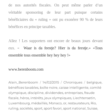
de nos autorités fiscales. On peut même parler d’un
véritable sponsoring de leur part puisque certains
bénéficiaires du « ruling » ont pu exonérer 90 % de leurs
bénéfices en principe taxables.
Allez ! Les supporters ont encore de beaux jours devant
eux.
«
Waar is da feestje? Hier is da feestje.»
«Tous
ensemble tous ensemble hey hey hey !»
www.berenboom.com
Auteur
Publié
Catégories
Étiquettes
Alain_Berenboom
14/02/2015
Chroniques
belgique
,
le
bénéfices taxables
,
boîte noire
,
caisse intelligente
,
comité
olympique
,
discipline
,
dividendes
,
entreprises
,
fraude
fiscale
,
héros
,
intérêts
,
jeux olympiques
,
Liechtensetin
,
Luxembourg
,
médaillés
,
Monaco
,
or
,
restaurateurs
,
Rio
,
ruling
,
sociétés
,
sport
,
sport favori
,
sport national
,
Suisse
,