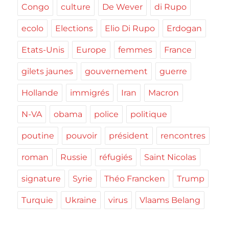
Congo
culture
De Wever
di Rupo
ecolo
Elections
Elio Di Rupo
Erdogan
Etats-Unis
Europe
femmes
France
gilets jaunes
gouvernement
guerre
Hollande
immigrés
Iran
Macron
N-VA
obama
police
politique
poutine
pouvoir
président
rencontres
roman
Russie
réfugiés
Saint Nicolas
signature
Syrie
Théo Francken
Trump
Turquie
Ukraine
virus
Vlaams Belang