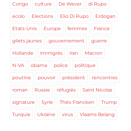
Congo
culture
De Wever
di Rupo
ecolo
Elections
Elio Di Rupo
Erdogan
Etats-Unis
Europe
femmes
France
gilets jaunes
gouvernement
guerre
Hollande
immigrés
Iran
Macron
N-VA
obama
police
politique
poutine
pouvoir
président
rencontres
roman
Russie
réfugiés
Saint Nicolas
signature
Syrie
Théo Francken
Trump
Turquie
Ukraine
virus
Vlaams Belang