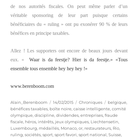
de nos autorités fiscales. On peut même parler d’un
véritable sponsoring de leur part puisque certains
bénéficiaires du « ruling » ont pu exonérer 90 % de leurs
bénéfices en principe taxables.
Allez ! Les supporters ont encore de beaux jours devant
eux.
«
Waar is da feestje? Hier is da feestje.»
«Tous
ensemble tous ensemble hey hey hey !»
www.berenboom.com
Auteur
Publié
Catégories
Étiquettes
Alain_Berenboom
14/02/2015
Chroniques
belgique
,
le
bénéfices taxables
,
boîte noire
,
caisse intelligente
,
comité
olympique
,
discipline
,
dividendes
,
entreprises
,
fraude
fiscale
,
héros
,
intérêts
,
jeux olympiques
,
Liechtensetin
,
Luxembourg
,
médaillés
,
Monaco
,
or
,
restaurateurs
,
Rio
,
ruling
,
sociétés
,
sport
,
sport favori
,
sport national
,
Suisse
,