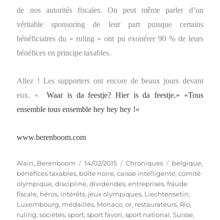
de nos autorités fiscales. On peut même parler d’un
véritable sponsoring de leur part puisque certains
bénéficiaires du « ruling » ont pu exonérer 90 % de leurs
bénéfices en principe taxables.
Allez ! Les supporters ont encore de beaux jours devant
eux.
«
Waar is da feestje? Hier is da feestje.»
«Tous
ensemble tous ensemble hey hey hey !»
www.berenboom.com
Auteur
Publié
Catégories
Étiquettes
Alain_Berenboom
14/02/2015
Chroniques
belgique
,
le
bénéfices taxables
,
boîte noire
,
caisse intelligente
,
comité
olympique
,
discipline
,
dividendes
,
entreprises
,
fraude
fiscale
,
héros
,
intérêts
,
jeux olympiques
,
Liechtensetin
,
Luxembourg
,
médaillés
,
Monaco
,
or
,
restaurateurs
,
Rio
,
ruling
,
sociétés
,
sport
,
sport favori
,
sport national
,
Suisse
,