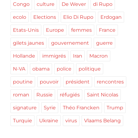
Congo
culture
De Wever
di Rupo
ecolo
Elections
Elio Di Rupo
Erdogan
Etats-Unis
Europe
femmes
France
gilets jaunes
gouvernement
guerre
Hollande
immigrés
Iran
Macron
N-VA
obama
police
politique
poutine
pouvoir
président
rencontres
roman
Russie
réfugiés
Saint Nicolas
signature
Syrie
Théo Francken
Trump
Turquie
Ukraine
virus
Vlaams Belang