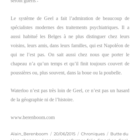
seront guéris
. »
Le système de Geel a fait l’admiration de beaucoup de
spécialistes modernes des traitements psychiatriques. Il a
aussi habitué les Belges à ne plus distinguer chez leurs
voisins, leurs amis, dans leurs familles, qui est Napoléon de
qui ne l’est pas. On sait aussi chez nous que porter le
chapeau n’a qu’un temps et qu’il finit toujours couvert de
poussières ou, plus souvent, dans la boue ou la poubelle.
Waterloo n’est pas très loin de Geel, ce n’est pas un hasard
de la géographie ni de l’histoire.
www.berenboom.com
Auteur
Publié
Catégories
Étiquettes
Alain_Berenboom
20/06/2015
Chroniques
Butte du