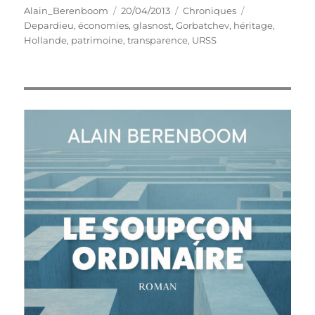
Auteur
Publié
Catégories
Étiquettes
Alain_Berenboom
20/04/2013
Chroniques
le
Depardieu
,
économies
,
glasnost
,
Gorbatchev
,
héritage
,
Hollande
,
patrimoine
,
transparence
,
URSS