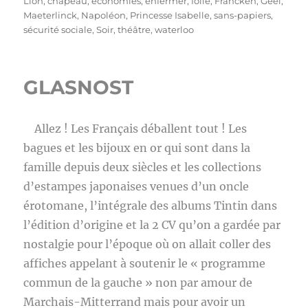
le
Lion
,
chapeau
,
économies
,
enfermer
,
folie
,
Francken
,
Geel
,
Maeterlinck
,
Napoléon
,
Princesse Isabelle
,
sans-papiers
,
sécurité sociale
,
Soir
,
théâtre
,
waterloo
GLASNOST
Allez ! Les Français déballent tout ! Les
bagues et les bijoux en or qui sont dans la
famille depuis deux siècles et les collections
d’estampes japonaises venues d’un oncle
érotomane, l’intégrale des albums Tintin dans
l’édition d’origine et la 2 CV qu’on a gardée par
nostalgie pour l’époque où on allait coller des
affiches appelant à soutenir le « programme
commun de la gauche » non par amour de
Marchais-Mitterrand mais pour avoir un