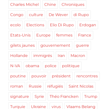
Charles Michel
Chine
Chroniques
Congo
culture
De Wever
di Rupo
ecolo
Elections
Elio Di Rupo
Erdogan
Etats-Unis
Europe
femmes
France
gilets jaunes
gouvernement
guerre
Hollande
immigrés
Iran
Macron
N-VA
obama
police
politique
poutine
pouvoir
président
rencontres
roman
Russie
réfugiés
Saint Nicolas
signature
Syrie
Théo Francken
Trump
Turquie
Ukraine
virus
Vlaams Belang