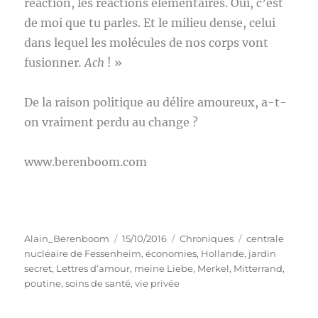
réaction, les réactions élémentaires. Oui, c’est
de moi que tu parles. Et le milieu dense, celui
dans lequel les molécules de nos corps vont
fusionner
. Ach
! »
De la raison politique au délire amoureux, a-t-
on vraiment perdu au change ?
www.berenboom.com
Auteur
Publié
Catégories
Étiquettes
Alain_Berenboom
15/10/2016
Chroniques
centrale
le
nucléaire de Fessenheim
,
économies
,
Hollande
,
jardin
secret
,
Lettres d’amour
,
meine Liebe
,
Merkel
,
Mitterrand
,
poutine
,
soins de santé
,
vie privée