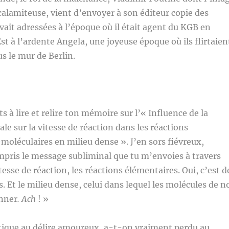
calamiteuse, vient d’envoyer à son éditeur copie des
avait adressées à l’époque où il était agent du KGB en
st à l’ardente Angela, une joyeuse époque où ils flirtaien
us le mur de Berlin.
s à lire et relire ton mémoire sur l’« Influence de la
ale sur la vitesse de réaction dans les réactions
moléculaires en milieu dense ». J’en sors fiévreux,
ompris le message subliminal que tu m’envoies à travers
itesse de réaction, les réactions élémentaires. Oui, c’est d
. Et le milieu dense, celui dans lequel les molécules de n
onner
. Ach
! »
itique au délire amoureux, a-t-on vraiment perdu au