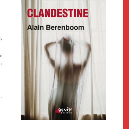
e
nt
n
.