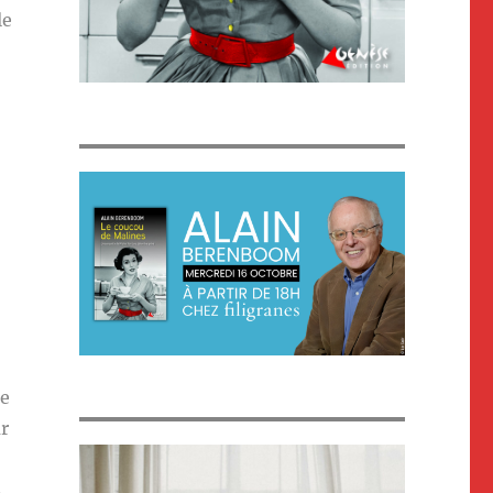
le
le
r
s