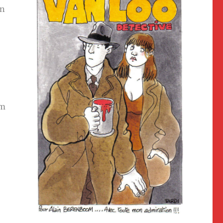
en
am