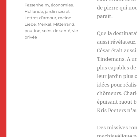
Fessenheim
,
économies
,
de pierre qui no
Hollande
,
jardin secret
,
paraît.
Lettres d’amour
,
meine
Liebe
,
Merkel
,
Mitterrand
,
poutine
,
soins de santé
,
vie
Que la destinatai
privée
aussi révélateur
César était auss
Tindemans. A un
plus capables de
leur jardin plus
idées pour réali
chômeurs. Charle
épuisant raout b
Kris Peeters n’au
Des missives ro
machiavélique pe