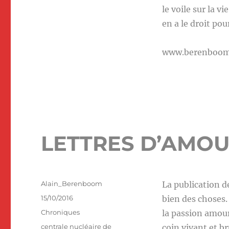
le voile sur la 
en a le droit pou
www.berenboo
LETTRES D’AMO
Auteur
Alain_Berenboom
La publication d
Publié
15/10/2016
bien des choses.
le
Catégories
Chroniques
la passion amour
Étiquettes
centrale nucléaire de
coin vivant et b