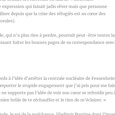
e expression qui faisait jadis rêver mais que personne
iliser depuis que la crise des réfugiés est au cœur des
orales).
, qui n’a plus rien à perdre, pourrait peut-être tenter la
ssant fuiter les bonnes pages de sa correspondance avec
ords à l’idée d’arrêter la centrale nucléaire de Fessenhei
e reporter le stupide engagement que j’ai pris pour me fai
je ne supporte pas l’idée de voir son cœur se refroidir peu 
mien brûle de te réchauffer et le tien de m’éclairer. »
nde, le roi de la malchance, Vladimir Poutine dont l’ima