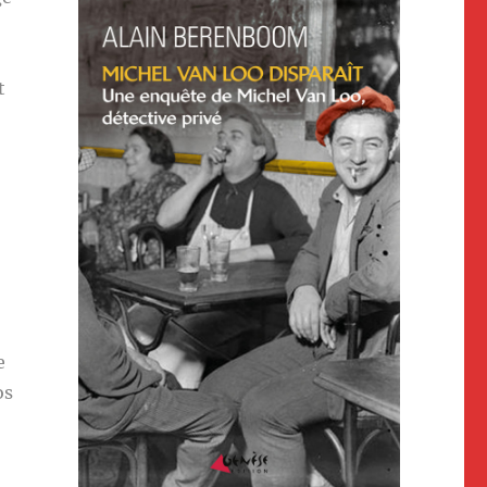
t
e
os