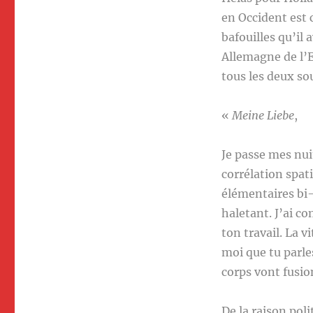
en Occident est 
bafouilles qu’il 
Allemagne de l’E
tous les deux so
«
Meine Liebe
,
Je passe mes nuit
corrélation spati
élémentaires bi-
haletant. J’ai c
ton travail. La v
moi que tu parles
corps vont fusi
De la raison pol