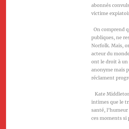
abonnés convulsi
victime expiatoi
On comprend que
publiques, ne re
Norfolk. Mais, 
acteur du monde 
ont le droit à u
anonyme mais pa
réclament progr
Kate Middleton a
intimes que le tr
santé, l’humeur 
ces moments si 