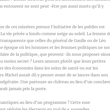
us entourent ne sont peut-être pas aussi morts qu’il y
re de ces missives prenne l’initiative de les publier est
. La vie privée a fondu comme neige au soleil. La femme d
i transparente que celles du général de Gaulle ou de Léo
e époque où les hommes et les femmes politiques ne so
 faire de la politique, que peuvent-ils nous proposer sino
 ou moins secret ? Leurs amours plutôt que leurs petites
ser des économies dans les soins de santé ou sur les
s Michel aurait dû y penser avant de se lancer dans son
udgétaire. Une partouze au château au lieu d’un conclave
rait jamais pris la porte.
mantiques au lieu d’un programme ? Cette ruse
ut séduire les électeurs en mal de « nouvelles