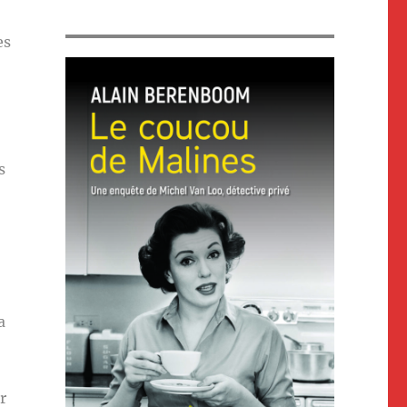
es
s
a
r