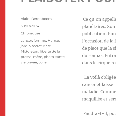
Auteur
Alain_Berenboom
Ce qu’on appelle
Publié
30/03/2024
planétaires. Son
le
Catégories
Chroniques
publication d’un
Étiquettes
cancer
,
femme
,
Hamas
,
l’occasion de la
jardin secret
,
Kate
de place que la 
Middleton
,
liberté de la
du Hamas. Entra
presse
,
mère
,
photo
,
santé
,
vie privée
,
voile
dans le cirque r
La voilà obligée
cancer et laisse
maladie. Comme u
maquillée et ser
Faudra-t-il, pou