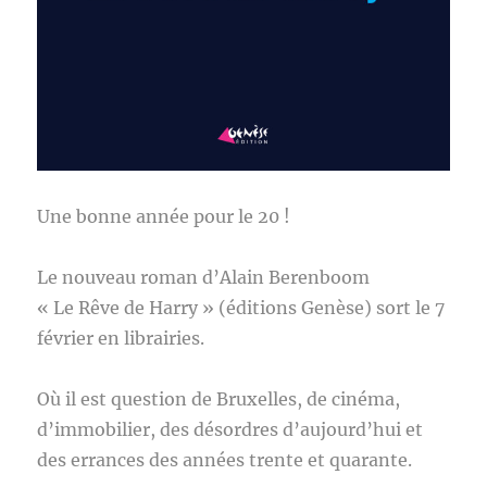
Une bonne année pour le 20 !
Le nouveau roman d’Alain Berenboom
« Le Rêve de Harry » (éditions Genèse) sort le 7
février en librairies.
Où il est question de Bruxelles, de cinéma,
d’immobilier, des désordres d’aujourd’hui et
des errances des années trente et quarante.