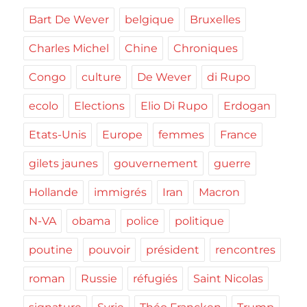
Bart De Wever
belgique
Bruxelles
Charles Michel
Chine
Chroniques
Congo
culture
De Wever
di Rupo
ecolo
Elections
Elio Di Rupo
Erdogan
Etats-Unis
Europe
femmes
France
gilets jaunes
gouvernement
guerre
Hollande
immigrés
Iran
Macron
N-VA
obama
police
politique
poutine
pouvoir
président
rencontres
roman
Russie
réfugiés
Saint Nicolas