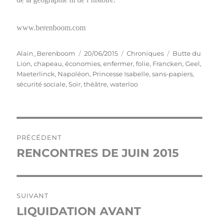
www.berenboom.com
Auteur
Publié
Catégories
Étiquettes
Alain_Berenboom
20/06/2015
Chroniques
Butte du
le
Lion
,
chapeau
,
économies
,
enfermer
,
folie
,
Francken
,
Geel
,
Maeterlinck
,
Napoléon
,
Princesse Isabelle
,
sans-papiers
,
sécurité sociale
,
Soir
,
théâtre
,
waterloo
Navigation
PRÉCÉDENT
de
RENCONTRES DE JUIN 2015
Publication
précédente :
l’article
SUIVANT
LIQUIDATION AVANT
Publication