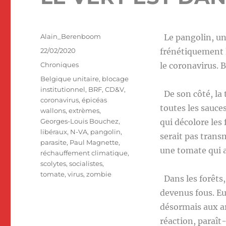
Auteur
Alain_Berenboom
Le pangolin, une
Publié
22/02/2020
frénétiquement l
le
Catégories
Chroniques
le coronavirus. 
Étiquettes
Belgique unitaire
,
blocage
institutionnel
,
BRF
,
CD&V
,
De son côté, la 
coronavirus
,
épicéas
toutes les sauces
wallons
,
extrèmes
,
Georges-Louis Bouchez
,
qui décolore les
libéraux
,
N-VA
,
pangolin
,
serait pas trans
parasite
,
Paul Magnette
,
une tomate qui 
réchauffement climatique
,
scolytes
,
socialistes
,
tomate
,
virus
,
zombie
Dans les forêts,
devenus fous. Eu
désormais aux a
réaction, paraît