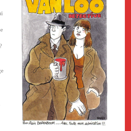
ui
ée
?
ge
u