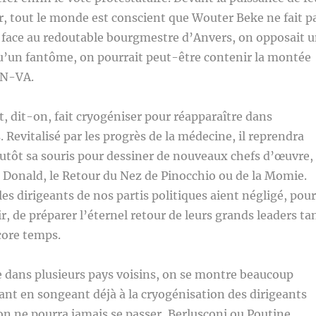
, tout le monde est conscient que Wouter Beke ne fait p
i, face au redoutable bourgmestre d’Anvers, on opposait 
u’un fantôme, on pourrait peut-être contenir la montée
a N-VA.
t, dit-on, fait cryogéniser pour réapparaître dans
 Revitalisé par les progrès de la médecine, il reprendra
utôt sa souris pour dessiner de nouveaux chefs d’œuvre,
 Donald, le Retour du Nez de Pinocchio ou de la Momie.
les dirigeants de nos partis politiques aient négligé, pour
r, de préparer l’éternel retour de leurs grands leaders ta
ncore temps.
 dans plusieurs pays voisins, on se montre beaucoup
nt en songeant déjà à la cryogénisation des dirigeants
on ne pourra jamais se passer, Berlusconi ou Poutine.