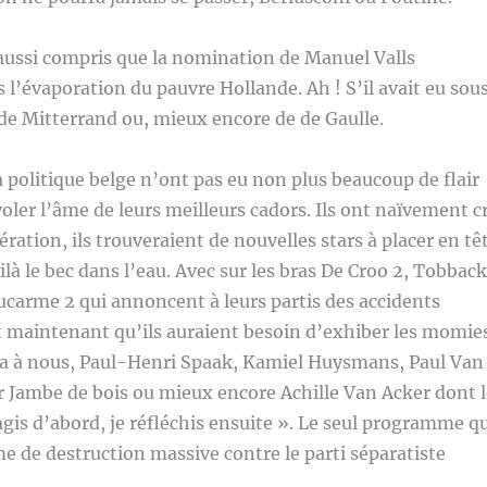
aussi compris que la nomination de Manuel Valls
l’évaporation du pauvre Hollande. Ah ! S’il avait eu sou
 de Mitterrand ou, mieux encore de de Gaulle.
a politique belge n’ont pas eu non plus beaucoup de flair
voler l’âme de leurs meilleurs cadors. Ils ont naïvement c
ration, ils trouveraient de nouvelles stars à placer en tê
voilà le bec dans l’eau. Avec sur les bras De Croo 2, Tobback
ucarme 2 qui annoncent à leurs partis des accidents
st maintenant qu’ils auraient besoin d’exhiber les momie
ka à nous, Paul-Henri Spaak, Kamiel Huysmans, Paul Van
r Jambe de bois ou mieux encore Achille Van Acker dont l
’agis d’abord, je réfléchis ensuite ». Le seul programme q
me de destruction massive contre le parti séparatiste