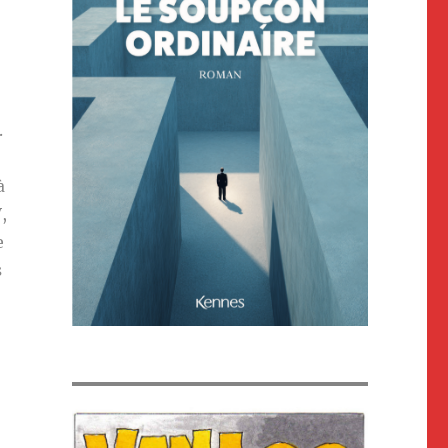
.
à
,
e
s