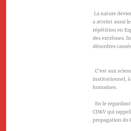
La nature devien
a atteint aussi l
répétition en Es
des extrêmes. I
désordres causé
C’est aux scien
institutionnel, 
humaines.
En le regardant
CD&V qui rappell
propagation du