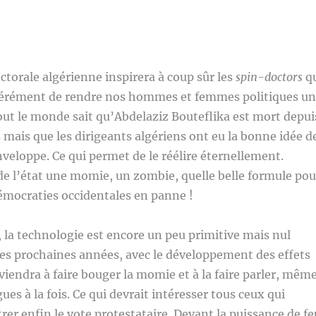
torale algérienne inspirera à coup sûr les
spin-doctors
q
érément de rendre nos hommes et femmes politiques un
out le monde sait qu’Abdelaziz Bouteflika est mort depui
mais que les dirigeants algériens ont eu la bonne idée d
veloppe. Ce qui permet de le réélire éternellement.
 de l’état une momie, un zombie, quelle belle formule pou
émocraties occidentales en panne !
la technologie est encore un peu primitive mais nul
es prochaines années, avec le développement des effets
viendra à faire bouger la momie et à la faire parler, mêm
ues à la fois. Ce qui devrait intéresser tous ceux qui
rer enfin le vote protestataire. Devant la puissance de fe