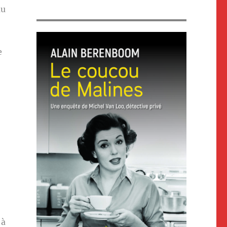
au
e
 à