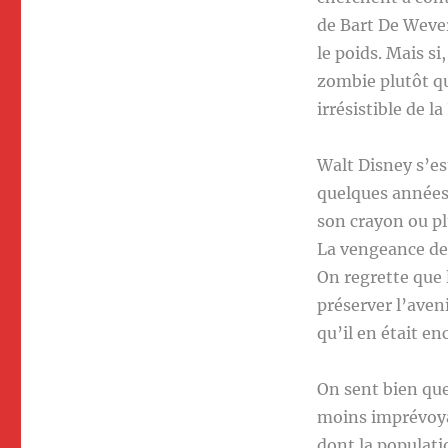
de Bart De Wever
le poids. Mais s
zombie plutôt q
irrésistible de l
Walt Disney s’es
quelques années.
son crayon ou pl
La vengeance de
On regrette que 
préserver l’aveni
qu’il en était e
On sent bien que
moins imprévoya
dont la populati