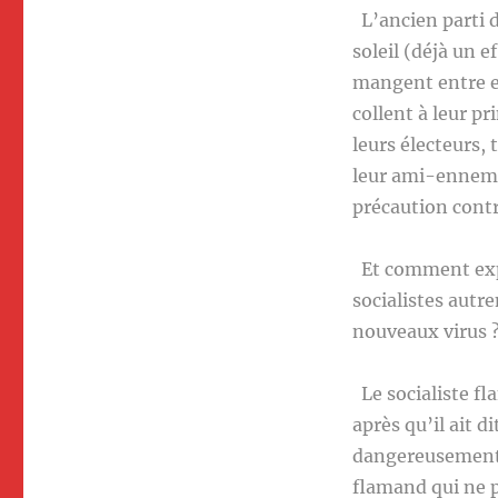
L’ancien parti 
soleil (déjà un 
mangent entre eu
collent à leur pr
leurs électeurs, 
leur ami-ennemi
précaution contre
Et comment expli
socialistes autr
nouveaux virus 
Le socialiste fl
après qu’il ait 
dangereusement i
flamand qui ne p