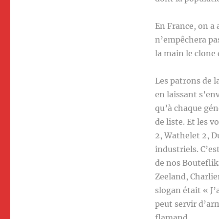
En France, on a 
n’empêchera pas 
la main le clone
Les patrons de l
en laissant s’en
qu’à chaque géné
de liste. Et les 
2, Wathelet 2, D
industriels. C’e
de nos Boutefli
Zeeland, Charlie
slogan était « J
peut servir d’ar
flamand.