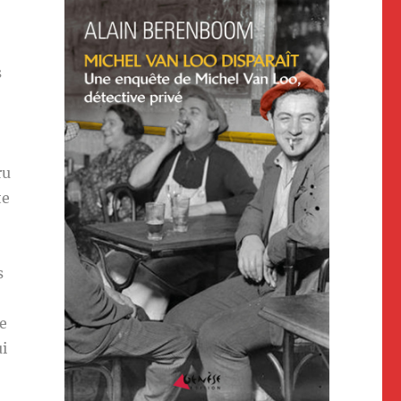
s
ru
te
s
e
ui