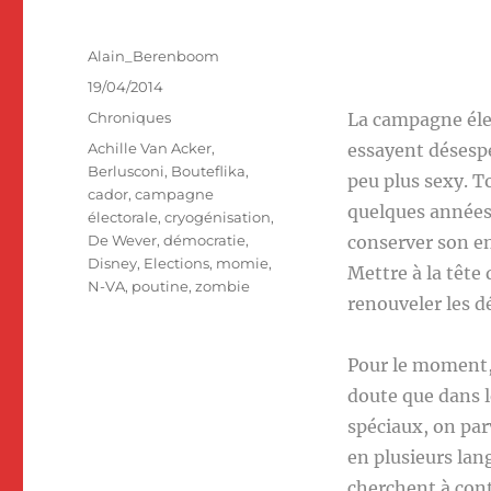
Auteur
Alain_Berenboom
Publié
19/04/2014
le
Catégories
Chroniques
La campagne élec
Étiquettes
Achille Van Acker
,
essayent désesp
Berlusconi
,
Bouteflika
,
peu plus sexy. T
cador
,
campagne
quelques années 
électorale
,
cryogénisation
,
De Wever
,
démocratie
,
conserver son en
Disney
,
Elections
,
momie
,
Mettre à la tête
N-VA
,
poutine
,
zombie
renouveler les d
Pour le moment, 
doute que dans l
spéciaux, on par
en plusieurs lang
cherchent à cont