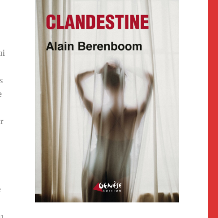
ui
s
e
r
e
u