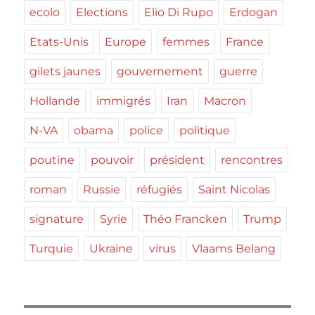
ecolo
Elections
Elio Di Rupo
Erdogan
Etats-Unis
Europe
femmes
France
gilets jaunes
gouvernement
guerre
Hollande
immigrés
Iran
Macron
N-VA
obama
police
politique
poutine
pouvoir
président
rencontres
roman
Russie
réfugiés
Saint Nicolas
signature
Syrie
Théo Francken
Trump
Turquie
Ukraine
virus
Vlaams Belang