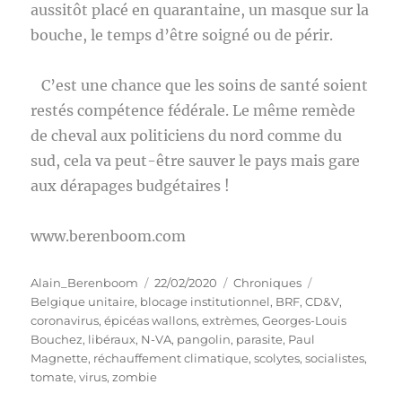
aussitôt placé en quarantaine, un masque sur la
bouche, le temps d’être soigné ou de périr.
C’est une chance que les soins de santé soient
restés compétence fédérale. Le même remède
de cheval aux politiciens du nord comme du
sud, cela va peut-être sauver le pays mais gare
aux dérapages budgétaires !
www.berenboom.com
Auteur
Publié
Catégories
Étiquettes
Alain_Berenboom
22/02/2020
Chroniques
le
Belgique unitaire
,
blocage institutionnel
,
BRF
,
CD&V
,
coronavirus
,
épicéas wallons
,
extrèmes
,
Georges-Louis
Bouchez
,
libéraux
,
N-VA
,
pangolin
,
parasite
,
Paul
Magnette
,
réchauffement climatique
,
scolytes
,
socialistes
,
tomate
,
virus
,
zombie