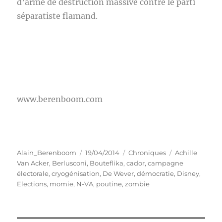
d’arme de destruction massive contre le parti
séparatiste flamand.
www.berenboom.com
Auteur
Publié
Catégories
Étiquettes
Alain_Berenboom
19/04/2014
Chroniques
Achille
le
Van Acker
,
Berlusconi
,
Bouteflika
,
cador
,
campagne
électorale
,
cryogénisation
,
De Wever
,
démocratie
,
Disney
,
Elections
,
momie
,
N-VA
,
poutine
,
zombie