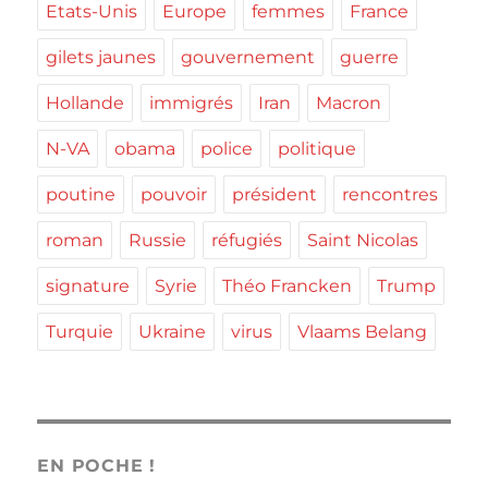
Etats-Unis
Europe
femmes
France
gilets jaunes
gouvernement
guerre
Hollande
immigrés
Iran
Macron
N-VA
obama
police
politique
poutine
pouvoir
président
rencontres
roman
Russie
réfugiés
Saint Nicolas
signature
Syrie
Théo Francken
Trump
Turquie
Ukraine
virus
Vlaams Belang
EN POCHE !