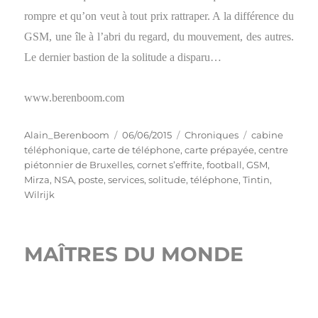
rompre et qu’on veut à tout prix rattraper. A la différence du
GSM, une île à l’abri du regard, du mouvement, des autres.
Le dernier bastion de la solitude a disparu…
www.berenboom.com
Auteur
Publié
Catégories
Étiquettes
Alain_Berenboom
06/06/2015
Chroniques
cabine
le
téléphonique
,
carte de téléphone
,
carte prépayée
,
centre
piétonnier de Bruxelles
,
cornet s’effrite
,
football
,
GSM
,
Mirza
,
NSA
,
poste
,
services
,
solitude
,
téléphone
,
Tintin
,
Wilrijk
MAÎTRES DU MONDE