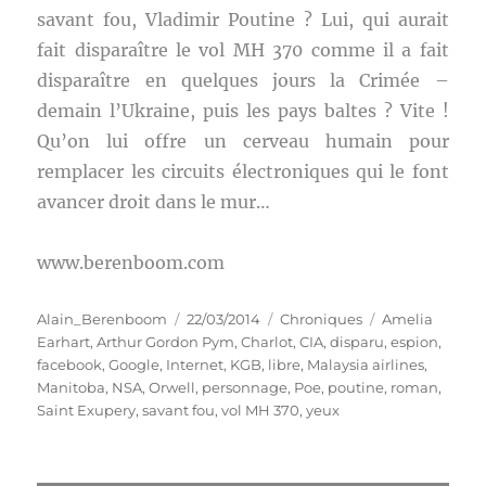
savant fou, Vladimir Poutine ? Lui, qui aurait
fait disparaître le vol MH 370 comme il a fait
disparaître en quelques jours la Crimée –
demain l’Ukraine, puis les pays baltes ? Vite !
Qu’on lui offre un cerveau humain pour
remplacer les circuits électroniques qui le font
avancer droit dans le mur…
www.berenboom.com
Auteur
Publié
Catégories
Étiquettes
Alain_Berenboom
22/03/2014
Chroniques
Amelia
le
Earhart
,
Arthur Gordon Pym
,
Charlot
,
CIA
,
disparu
,
espion
,
facebook
,
Google
,
Internet
,
KGB
,
libre
,
Malaysia airlines
,
Manitoba
,
NSA
,
Orwell
,
personnage
,
Poe
,
poutine
,
roman
,
Saint Exupery
,
savant fou
,
vol MH 370
,
yeux