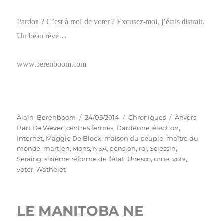
Pardon ? C’est à moi de voter ? Excusez-moi, j’étais distrait.
Un beau rêve…
www.berenboom.com
Auteur
Publié
Catégories
Étiquettes
Alain_Berenboom
24/05/2014
Chroniques
Anvers
,
le
Bart De Wever
,
centres fermés
,
Dardenne
,
élection
,
Internet
,
Maggie De Block
,
maison du peuple
,
maître du
monde
,
martien
,
Mons
,
NSA
,
pension
,
roi
,
Sclessin
,
Seraing
,
sixième réforme de l’état
,
Unesco
,
urne
,
vote
,
voter
,
Wathelet
LE MANITOBA NE