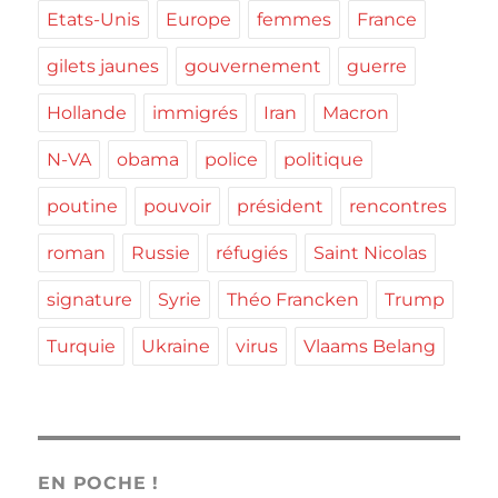
Etats-Unis
Europe
femmes
France
gilets jaunes
gouvernement
guerre
Hollande
immigrés
Iran
Macron
N-VA
obama
police
politique
poutine
pouvoir
président
rencontres
roman
Russie
réfugiés
Saint Nicolas
signature
Syrie
Théo Francken
Trump
Turquie
Ukraine
virus
Vlaams Belang
EN POCHE !