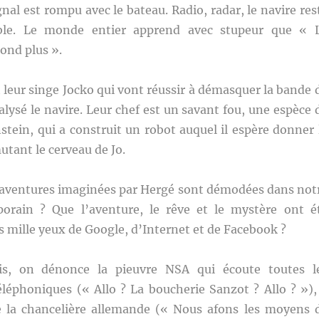
gnal est rompu avec le bateau. Radio, radar, le navire res
ble. Le monde entier apprend avec stupeur que « 
ond plus ».
et leur singe Jocko qui vont réussir à démasquer la bande 
ralysé le navire. Leur chef est un savant fou, une espèce 
tein, qui a construit un robot auquel il espère donner 
utant le cerveau de Jo.
es aventures imaginées par Hergé sont démodées dans not
rain ? Que l’aventure, le rêve et le mystère ont é
s mille yeux de Google, d’Internet et de Facebook ?
s, on dénonce la pieuvre NSA qui écoute toutes l
éléphoniques (« Allo ? La boucherie Sanzot ? Allo ? »),
e la chancelière allemande (« Nous afons les moyens 