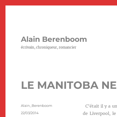
Alain Berenboom
écrivain, chroniqueur, romancier
LE MANITOBA N
Auteur
Alain_Berenboom
C’était il y a u
Publié
22/03/2014
de Liverpool, l