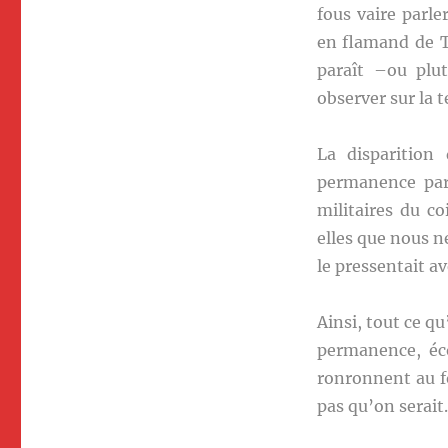
fous vaire parl
en flamand de T
paraît –ou plut
observer sur la 
La disparition
permanence par 
militaires du c
elles que nous n
le pressentait av
Ainsi, tout ce qu
permanence, éco
ronronnent au fo
pas qu’on serait