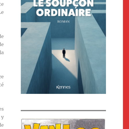
te
Le
de
de
la
re
té
es
 y
de