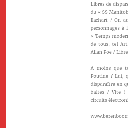
Libres de dispar
du « SS Manitob
Earhart ? On au
personnages à l
« Temps moderne
de tous, tel A
Allan Poe ? Libr
A moins que to
Poutine ? Lui, 
disparaître en q
baltes ? Vite !
circuits électro
www.berenboo