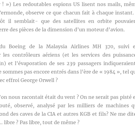
er ! ») Les redoutables espions US lisent nos mails, mê
ermonde, observe ce que chacun fait à chaque instant. 
ôt il semblait- que des satellites en orbite pouvaie
terre des pièces de la dimension d’un moteur d’avion.
 du Boeing de la Malaysia Airlines MH 370, suivi 
les contrôleurs aériens (et les services des puissanc
oin) et l’évaporation de ses 239 passagers indiqueraien
e sommes pas encore entrés dans l’ère de « 1984 », tel q
ec effroi George Orwell ?
’on nous racontait était du vent ? On ne serait pas pisté 
uté, observé, analysé par les milliers de machines q
nd des caves de la CIA et autres KGB et fils? Ne me dit
… libre ? Pas libre, tout de même ?