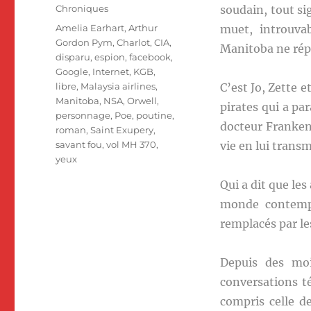
le
Catégories
Chroniques
soudain, tout si
Étiquettes
Amelia Earhart
,
Arthur
muet, introuva
Gordon Pym
,
Charlot
,
CIA
,
Manitoba ne rép
disparu
,
espion
,
facebook
,
Google
,
Internet
,
KGB
,
libre
,
Malaysia airlines
,
C’est Jo, Zette 
Manitoba
,
NSA
,
Orwell
,
pirates qui a pa
personnage
,
Poe
,
poutine
,
docteur Frankens
roman
,
Saint Exupery
,
savant fou
,
vol MH 370
,
vie en lui transm
yeux
Qui a dit que l
monde contempo
remplacés par le
Depuis des moi
conversations t
compris celle d