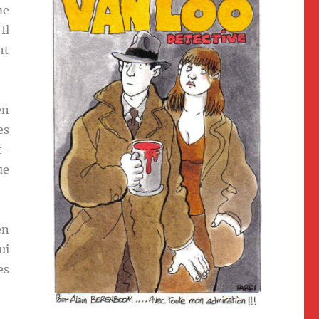
me
Il
nt
en
es
t-
ue
en
ui
es