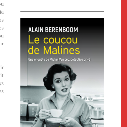
ou
ia
es
es
su
ar
ir
it
ys
es