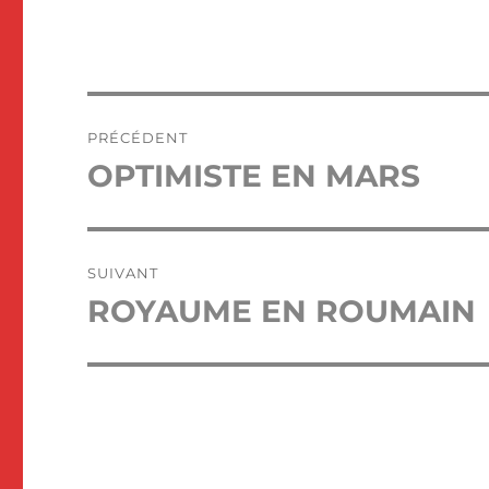
Navigation
PRÉCÉDENT
de
OPTIMISTE EN MARS
Publication
précédente :
l’article
SUIVANT
ROYAUME EN ROUMAIN
Publication
suivante :