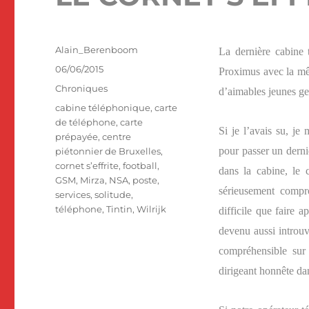
Auteur
Alain_Berenboom
La dernière cabine 
Publié
06/06/2015
Proximus avec la mê
le
Catégories
Chroniques
d’aimables jeunes gen
Étiquettes
cabine téléphonique
,
carte
de téléphone
,
carte
Si je l’avais su, je
prépayée
,
centre
pour passer un dernie
piétonnier de Bruxelles
,
cornet s’effrite
,
football
,
dans la cabine, le
GSM
,
Mirza
,
NSA
,
poste
,
sérieusement compro
services
,
solitude
,
téléphone
,
Tintin
,
Wilrijk
difficile que faire 
devenu aussi introuv
compréhensible sur 
dirigeant honnête dan