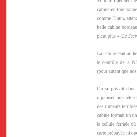
Si notre opérateur t
cabine en fonctionne
comme Tintin, atten
belle cabine bordeau
pleut plus » (
Le Secr
La cabine était un li
le contrôle de la N
(pour autant que nos
On se glissait dans
organiser une fête di
des rumeurs terribles
cabine formait un un
la cellule fermée où
carte prépayée ni op