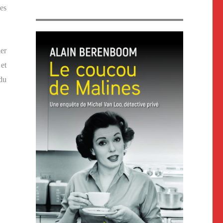
les
ler
et
du