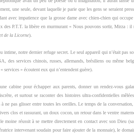
éléphonique avait un peu de poésie ou d’imagination, il aurait laissé u
ment, une seule, devant laquelle je parie que les gens se seraient pres
dant avec impatience que la grosse dame avec chien-chien qui occupe 
x des P.T.T. la libère en murmurant « Nous pouvons sortir, Mirza : il 
et de la Licorne
).
eu intime, notre dernier refuge secret. Le seul appareil qui n’était pas s
SA, des services chinois, russes, allemands, brésiliens ou même belg
 « services » écoutent eux qui n’entendent guère).
 une cabine pour échapper aux parents, donner un rendez-vous galan
scrète, et surtout se raconter des histoires ultra-confidentielles mêlée
 à ne pas glisser entre toutes les oreilles. Le temps de la conversation,
ivers clos et rassurant, un doux cocon, un retour dans le ventre matern
 le moine réussit à se mettre directement en contact avec son Dieu (sa
ératrice intervenant soudain pour faire ajouter de la monnaie), le doma