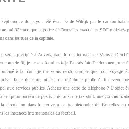
téléphonique du pays a été évacuée de Wilrijk par le camion-balai 
me indifférence que la police de Bruxelles évacue les SDF molestés p
s dans les rues de la capitale.
 me serais précipité à Anvers, dans le district natal de Moussa Dembél
r coup de fil, je ne sais à qui mais je l’aurais fait. Evidemment, une f
 combiné à la main, je me serais rendu compte que mon voyage éta
mis : faute de carte, utiliser un téléphone public était devenu aus
appel aux services publics. Acheter une carte de téléphone ? L’objet ét
able qu’un bureau de poste, une loi sur le tax shift, une communicati
la circulation dans le nouveau centre piétonnier de Bruxelles ou 
s les instances internationales du football.