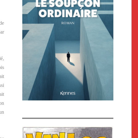
de
ar
é,
ois
it
si
ait
on
un