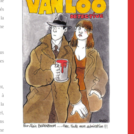
ne
sés
la
ne
ous
es
t,
s à
 la
el,
ns
ine