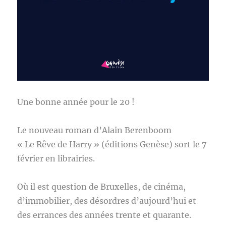
Une bonne année pour le 20 !
Le nouveau roman d’Alain Berenboom
« Le Rêve de Harry » (éditions Genèse) sort le 7
février en librairies.
Où il est question de Bruxelles, de cinéma,
d’immobilier, des désordres d’aujourd’hui et
des errances des années trente et quarante.