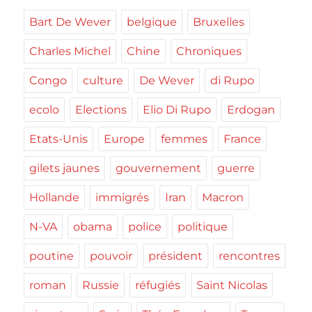
Bart De Wever
belgique
Bruxelles
Charles Michel
Chine
Chroniques
Congo
culture
De Wever
di Rupo
ecolo
Elections
Elio Di Rupo
Erdogan
Etats-Unis
Europe
femmes
France
gilets jaunes
gouvernement
guerre
Hollande
immigrés
Iran
Macron
N-VA
obama
police
politique
poutine
pouvoir
président
rencontres
roman
Russie
réfugiés
Saint Nicolas