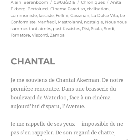
Auteur
Publié
Catégories
Étiquettes
Alain_Berenboom
03/03/2018
Chroniques
Anita
le
Ekberg
,
Bertolucci
,
Cinema Paradiso
,
civilisation
,
communiste
,
fasciste
,
Fellini
,
Gassman
,
La Dolce Vita
,
Le
Conformiste
,
Manfredi
,
Mastroianni
,
nostalgie
,
Nous nous
sommes tant aimés
,
post-fascistes
,
Risi
,
Scola
,
Sordi
,
Tornatore
,
Visconti
,
Zampa
CHANTAL
Je me souviens de Chantal Akerman. De notre
première rencontre. Dans une brasserie du
boulevard de Waterloo, face à un cinéma
aujourd’hui disparu, l’Avenue.
Je me rappelle de ses yeux – impossible de ne
pas s’en rappeler. De son regard de chatte,