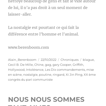
nettoyé beaucoup de gens et fait le vide autour
de lui, il n’a pas droit à un seul moment de
laisser-aller.
La nostalgie est pourtant ce qui fait la
différence entre l’homme et l’animal.
www.berenboom.com
Auteur
Publié
Catégories
Étiquettes
Alain_Berenboom
22/10/2022
Chroniques
blague
,
le
Cecil B. De Mille
,
Chine
,
gag
,
gary Cooper
,
Griffith
,
Hollywood
,
Intolérance
,
Les Dix commandements
,
mise
en scène
,
nostalgie
,
poutine
,
ringard
,
Xi Jin Ping
,
XX ème
congrès du pari communiste
NOUS NOUS SOMMES