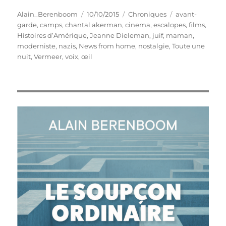
Auteur
Publié
Catégories
Étiquettes
Alain_Berenboom
10/10/2015
Chroniques
avant-
le
garde
,
camps
,
chantal akerman
,
cinema
,
escalopes
,
films
,
Histoires d’Amérique
,
Jeanne Dieleman
,
juif
,
maman
,
moderniste
,
nazis
,
News from home
,
nostalgie
,
Toute une
nuit
,
Vermeer
,
voix
,
œil