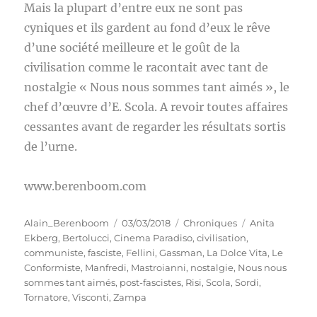
Mais la plupart d’entre eux ne sont pas
cyniques et ils gardent au fond d’eux le rêve
d’une société meilleure et le goût de la
civilisation comme le racontait avec tant de
nostalgie « Nous nous sommes tant aimés », le
chef d’œuvre d’E. Scola. A revoir toutes affaires
cessantes avant de regarder les résultats sortis
de l’urne.
www.berenboom.com
Auteur
Publié
Catégories
Étiquettes
Alain_Berenboom
03/03/2018
Chroniques
Anita
le
Ekberg
,
Bertolucci
,
Cinema Paradiso
,
civilisation
,
communiste
,
fasciste
,
Fellini
,
Gassman
,
La Dolce Vita
,
Le
Conformiste
,
Manfredi
,
Mastroianni
,
nostalgie
,
Nous nous
sommes tant aimés
,
post-fascistes
,
Risi
,
Scola
,
Sordi
,
Tornatore
,
Visconti
,
Zampa