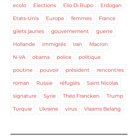
ecolo
Elections
Elio Di Rupo
Erdogan
Etats-Unis
Europe
femmes
France
gilets jaunes
gouvernement
guerre
Hollande
immigrés
Iran
Macron
N-VA
obama
police
politique
poutine
pouvoir
président
rencontres
roman
Russie
réfugiés
Saint Nicolas
signature
Syrie
Théo Francken
Trump
Turquie
Ukraine
virus
Vlaams Belang