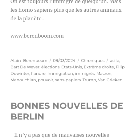
On est toujours l’immigré de quelqu’un. Mais
les homo sapiens plus que les autres animaux
de la planète…
www.berenboom.com
Auteur
Publié
Catégories
Étiquettes
Alain_Berenboom
09/03/2024
Chroniques
asile
,
le
Bart De Wever
,
élections
,
Etats-Unis
,
Extrême droite
,
Filip
Dewinter
,
flandre
,
Immigration
,
immigrés
,
Macron
,
Manouchian
,
pouvoir
,
sans-papiers
,
Trump
,
Van Grieken
BONNES NOUVELLES DE
BERLIN
Il n’y a pas que de mauvaises nouvelles