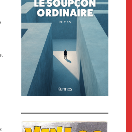
s
nt
s