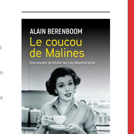
c
on
re