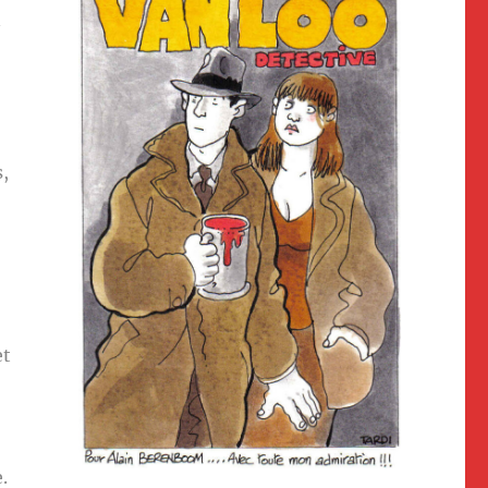
n
,
et
.