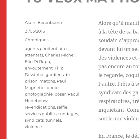
Auteur
Alain_Berenboom
Alors qu’il mani
Publié
21/05/2016
à la tête de sa b
le
Catégories
Chroniques
soudain s’approc
Étiquettes
agents pénitentiaires
,
devant lui un s
attentats
,
Charles Michel
,
des violences et 
Elio Di Rupo
,
pas encore au to
envoûtement
,
Filip
Dewinter
,
gardiens de
le regarde, coqui
prison
,
matons
,
Paul
l’autre. Prêts à
Magnette
,
photo
,
syndicats des ga
photographie
,
poser
,
Raoul
Hedebouw
,
respiratoires, t
revendications
,
selfie
,
inquiétant. Comme
services publics
,
sondages
,
sortir une viole
syndicats
,
tunnels
,
violence
En France, le dé