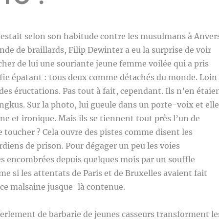
festait selon son habitude contre les musulmans à Anver
ande de braillards, Filip Dewinter a eu la surprise de voir
her de lui une souriante jeune femme voilée qui a pris
elfie épatant : tous deux comme détachés du monde. Loin
des éructations. Pas tout à fait, cependant. Ils n’en étaie
ngkus. Sur la photo, lui gueule dans un porte-voix et elle
ne et ironique. Mais ils se tiennent tout près l’un de
 se toucher ? Cela ouvre des pistes comme disent les
rdiens de prison. Pour dégager un peu les voies
rès encombrées depuis quelques mois par un souffle
 si les attentats de Paris et de Bruxelles avaient fait
nce malsaine jusque-là contenue.
ferlement de barbarie de jeunes casseurs transforment le