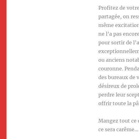
Profitez de votr
partagée, on re
même excitation 
ne l’a pas encore
pour sortir de l
exceptionnelleme
ou anciens notabl
couronne. Pendan
des bureaux de vo
désireux de prol
perdre leur scept
offrir toute la p
Mangez tout ce q
ce sera carême…