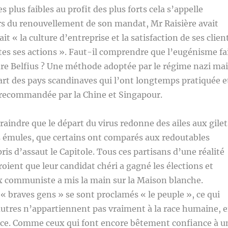
 plus faibles au profit des plus forts cela s’appelle
rs du renouvellement de son mandat, Mr Raisière avait
ait « la culture d’entreprise et la satisfaction de ses clien
tes ses actions ». Faut-il comprendre que l’eugénisme fa
ture Belfius ? Une méthode adoptée par le régime nazi mai
part des pays scandinaves qui l’ont longtemps pratiquée e
s recommandée par la Chine et Singapour.
aindre que le départ du virus redonne des ailes aux gilet
s émules, que certains ont comparés aux redoutables
pris d’assaut le Capitole. Tous ces partisans d’une réalité
roient que leur candidat chéri a gagné les élections et
 communiste a mis la main sur la Maison blanche.
 braves gens » se sont proclamés « le peuple », ce qui
 autres n’appartiennent pas vraiment à la race humaine, 
race. Comme ceux qui font encore bêtement confiance à u