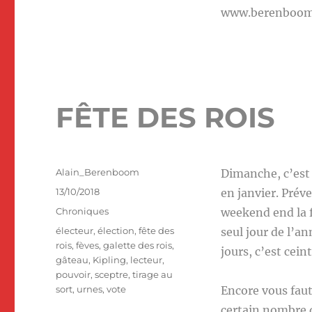
www.berenboo
FÊTE DES ROIS
Auteur
Alain_Berenboom
Dimanche, c’est l
Publié
13/10/2018
en janvier. Préve
le
Catégories
Chroniques
weekend end la fè
Étiquettes
électeur
,
élection
,
fête des
seul jour de l’a
rois
,
fèves
,
galette des rois
,
jours, c’est ceint
gâteau
,
Kipling
,
lecteur
,
pouvoir
,
sceptre
,
tirage au
sort
,
urnes
,
vote
Encore vous faut-
certain nombre q