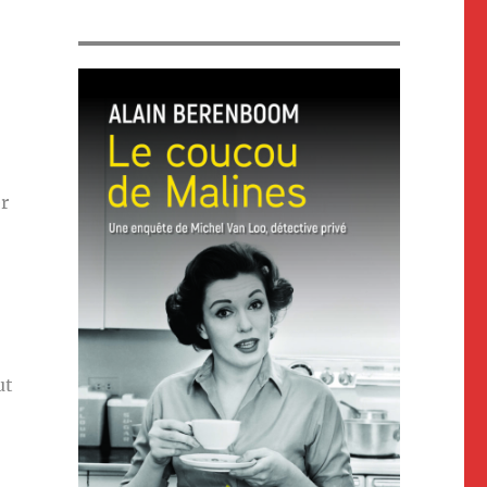
er
ut