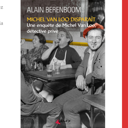
ez
la