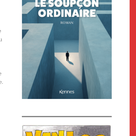
e
u
e
e.