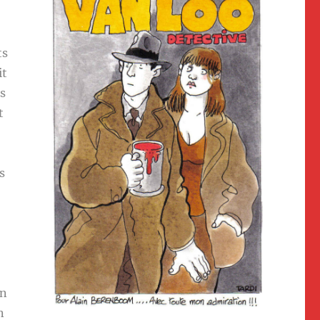
ts
it
s
t
s
en
n