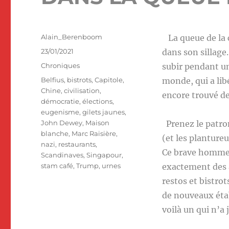
Auteur
Alain_Berenboom
La queue de la c
Publié
23/01/2021
dans son sillage
le
Catégories
Chroniques
subir pendant un
Étiquettes
Belfius
,
bistrots
,
Capitole
,
monde, qui a lib
Chine
,
civilisation
,
encore trouvé de
démocratie
,
élections
,
eugenisme
,
gilets jaunes
,
John Dewey
,
Maison
Prenez le patron
blanche
,
Marc Raisière
,
(et les plantureu
nazi
,
restaurants
,
Ce brave homme s
Scandinaves
,
Singapour
,
stam café
,
Trump
,
urnes
exactement des a
restos et bistrot
de nouveaux étab
voilà un qui n’a