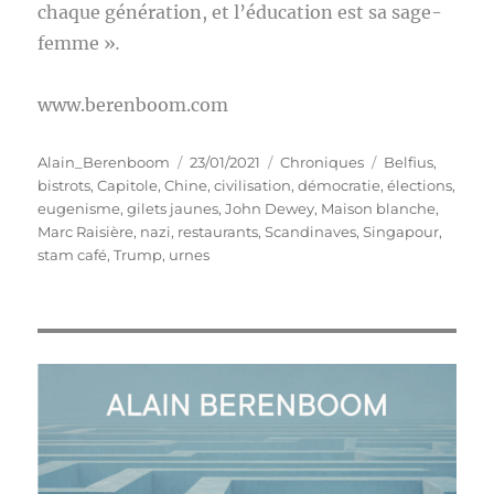
chaque génération, et l’éducation est sa sage-
femme »
.
www.berenboom.com
Auteur
Publié
Catégories
Étiquettes
Alain_Berenboom
23/01/2021
Chroniques
Belfius
,
le
bistrots
,
Capitole
,
Chine
,
civilisation
,
démocratie
,
élections
,
eugenisme
,
gilets jaunes
,
John Dewey
,
Maison blanche
,
Marc Raisière
,
nazi
,
restaurants
,
Scandinaves
,
Singapour
,
stam café
,
Trump
,
urnes