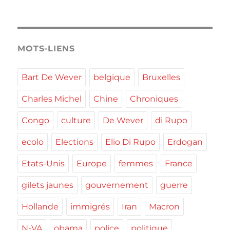
MOTS-LIENS
Bart De Wever
belgique
Bruxelles
Charles Michel
Chine
Chroniques
Congo
culture
De Wever
di Rupo
ecolo
Elections
Elio Di Rupo
Erdogan
Etats-Unis
Europe
femmes
France
gilets jaunes
gouvernement
guerre
Hollande
immigrés
Iran
Macron
N-VA
obama
police
politique