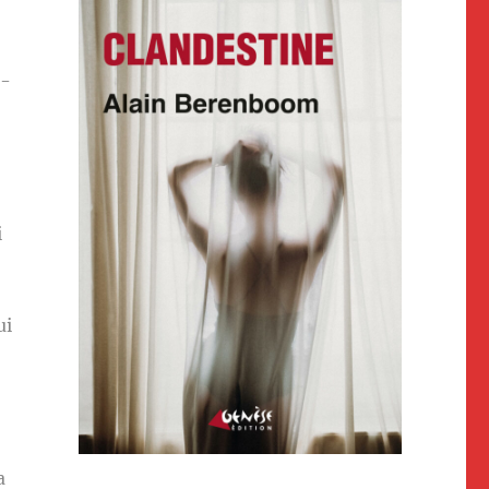
r-
i
ui
a