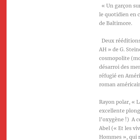
« Un garçon sur 
le quotidien en 
de Baltimore.
Deux rééditions 
AH » de G. Stein
cosmopolite (mor
désarroi des me
réfugié en Améri
roman américain
Rayon polar, « L
excellente plon
l’oxygène !) A c
Abel (« Et les vi
Hommes », qui ré