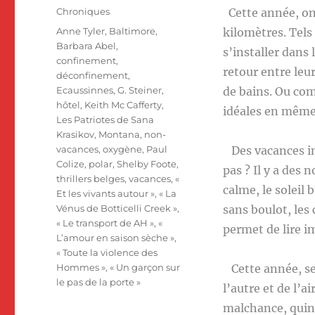
le
Catégories
Chroniques
Cette année, on 
Étiquettes
Anne Tyler
,
Baltimore
,
kilomètres. Tels
Barbara Abel
,
s’installer dans
confinement
,
retour entre leur
déconfinement
,
Ecaussinnes
,
G. Steiner
,
de bains. Ou com
hôtel
,
Keith Mc Cafferty
,
idéales en même
Les Patriotes de Sana
Krasikov
,
Montana
,
non-
vacances
,
oxygène
,
Paul
Des vacances im
Colize
,
polar
,
Shelby Foote
,
pas ? Il y a des
thrillers belges
,
vacances
,
«
calme, le soleil 
Et les vivants autour »
,
« La
Vénus de Botticelli Creek »
,
sans boulot, les
« Le transport de AH »
,
«
permet de lire 
L’amour en saison sèche »
,
« Toute la violence des
Hommes »
,
« Un garçon sur
Cette année, se
le pas de la porte »
l’autre et de l’a
malchance, quinz