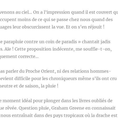
enons au ciel… On a l’impression quand il est couvert q
occupent moins de ce qui se passe chez nous quand des
uages leur obscurcissent la vue. Et on s’en réjouit !
de parapluie contre un coin de paradis » chantait jadis
. Aïe ! Cette proposition indécente, me souffle-t-on,
tiquement correcte…
as parler du Proche Orient, ni des relations hommes-
evient difficile pour les chroniqueurs même s’ils ont cru
neutre et de saison, la pluie !
 le moment idéal pour plonger dans les livres oubliés de
ue rêvée. Question pluie, Graham Greene en connaissait
i nous entraînait dans des pays tropicaux où la drache est