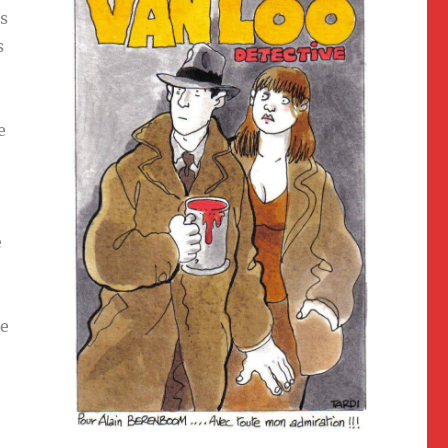
es
s
e
e
ue