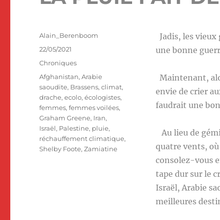
Auteur
Alain_Berenboom
Jadis, les vieux 
Publié
22/05/2021
une bonne guerr
le
Catégories
Chroniques
Étiquettes
Afghanistan
,
Arabie
Maintenant, alor
saoudite
,
Brassens
,
climat
,
envie de crier au
drache
,
ecolo
,
écologistes
,
faudrait une bon
femmes
,
femmes voilées
,
Graham Greene
,
Iran
,
Israël
,
Palestine
,
pluie
,
Au lieu de gémir
réchauffement climatique
,
quatre vents, où 
Shelby Foote
,
Zamiatine
consolez-vous en
tape dur sur le 
Israël, Arabie s
meilleures dest