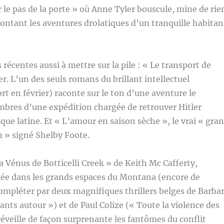
le pas de la porte » où Anne Tyler bouscule, mine de rie
contant les aventures drolatiques d’un tranquille habitan
récentes aussi à mettre sur la pile : « Le transport de
er. L’un des seuls romans du brillant intellectuel
t en février) raconte sur le ton d’une aventure le
mbres d’une expédition chargée de retrouver Hitler
que latine. Et « L’amour en saison sèche », le vrai « gra
 » signé Shelby Foote.
a Vénus de Botticelli Creek » de Keith Mc Cafferty,
gée dans les grands espaces du Montana (encore de
ompléter par deux magnifiques thrillers belges de Barba
vants autour ») et de Paul Colize (« Toute la violence des
veille de façon surprenante les fantômes du conflit