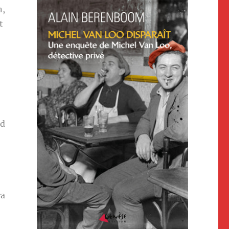
n,
t
nd
ra