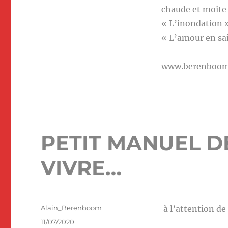
chaude et moite 
« L’inondation »
« L’amour en sa
www.berenboo
PETIT MANUEL DE
VIVRE…
Auteur
Alain_Berenboom
à l’attention de
Publié
11/07/2020