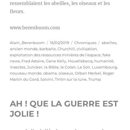
ressemblaient les abeilles, les oiseaux et les
fleurs.
www.berenboom.com
Auteur
Publié
Catégories
Étiquettes
Alain_Berenboom
16/02/2019
Chroniques
abeilles
,
le
ancien monde
,
barbarie
,
Churchill
,
civilisation
,
exploitation des ressources minières de l’espace
,
fake
news
,
Fred Astaire
,
Gene Kelly
,
Houellebecq
,
humanité
,
insectes
,
Juncker
,
la Bible
,
le Coran
,
Le Soir
,
Luxembourg
,
nouveau monde
,
obama
,
oiseaux
,
Orban Merkel
,
Roger
Martin du Gard
,
Salvini
,
Tintin sur la lune
,
Trump
AH ! QUE LA GUERRE EST
JOLIE !