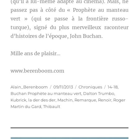
(qu’il a lui-même adapté au cinéma). Mais, ne
passez pas à côté du « Prophète au manteau
vert » (qui se passe à la frontière russo-
turque), signé du plus merveilleux raconteur
d’histoires de l’époque, John Buchan.
Mille ans de plaisir…
www.berenboom.com
Auteur
Publié
Catégories
Étiquettes
Alain_Berenboom
09/11/2013
Chroniques
14-18
,
le
Buchan Prophète au manteau vert
,
Dalton Trumbo
,
Kubrick
,
la der des der
,
Machin
,
Remarque
,
Renoir
,
Roger
Martin du Gard
,
Thibault