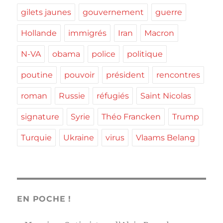
gilets jaunes
gouvernement
guerre
Hollande
immigrés
Iran
Macron
N-VA
obama
police
politique
poutine
pouvoir
président
rencontres
roman
Russie
réfugiés
Saint Nicolas
signature
Syrie
Théo Francken
Trump
Turquie
Ukraine
virus
Vlaams Belang
EN POCHE !