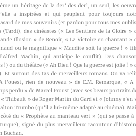
ême un héritage de la der’ des der’, un seul, les oeuvr
’elle a inspirées et qui peuplent pour toujours not
hasard de mes souvenirs (et pardon pour tous mes oublis
 (Tardi), des cinéastes (« Les Sentiers de la Gloire » 
ande Illusion » de Renoir, « La Victoire en chantant » 
naud ou le magnifique « Maudite soit la guerre ! » fi
’Alfred Machin, qui anticipe le conflit). Des chanso
 !) ou du théâtre (« Ah Dieu ! Que la guerre est jolie ! » 
). Et surtout des tas de merveilleux romans. On va reli
 l’ouest, rien de nouveau » de E.M. Remarque, « A 
ps perdu » de Marcel Proust (avec ses beaux portraits d
 « Thibault » de Roger Martin du Gard et « Johnny s’en 
Dalton Trumbo (qu’il a lui-même adapté au cinéma). Mai
 côté du « Prophète au manteau vert » (qui se passe à 
-turque), signé du plus merveilleux raconteur d’histoir
hn Buchan.