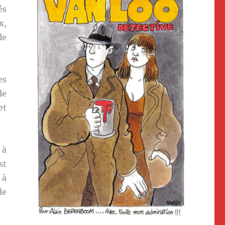
és
x,
le
es
le
et
 à
st
 à
de