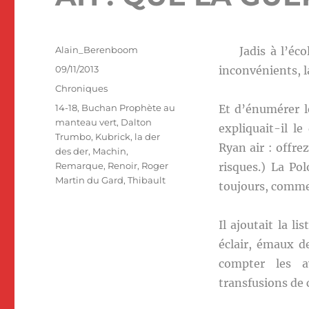
Auteur
Alain_Berenboom
Jadis à l’école
Publié
09/11/2013
inconvénients, l
le
Catégories
Chroniques
Étiquettes
14-18
,
Buchan Prophète au
Et d’énumérer l
manteau vert
,
Dalton
expliquait-il le
Trumbo
,
Kubrick
,
la der
Ryan air : offrez
des der
,
Machin
,
Remarque
,
Renoir
,
Roger
risques.) La Po
Martin du Gard
,
Thibault
toujours, comme l
Il ajoutait la l
éclair, émaux d
compter les a
transfusions de c