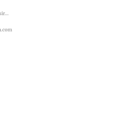
sir…
m.com