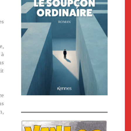
es
e,
 à
ns
it
re
ns
n,