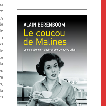
es
re
),
de
de
lm
ns
de
re
la
es
va
s,
la
es